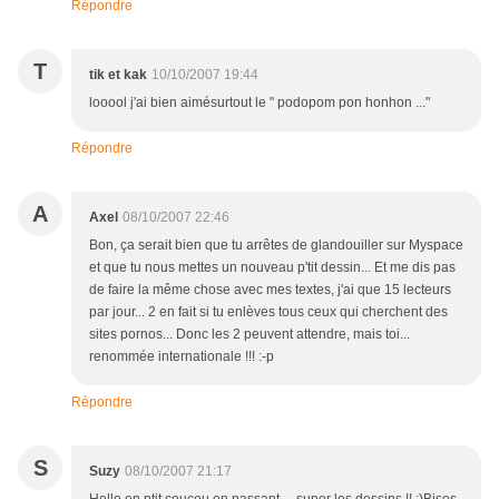
Répondre
T
tik et kak
10/10/2007 19:44
looool j'ai bien aimésurtout le " podopom pon honhon ..."
Répondre
A
Axel
08/10/2007 22:46
Bon, ça serait bien que tu arrêtes de glandouiller sur Myspace
et que tu nous mettes un nouveau p'tit dessin... Et me dis pas
de faire la même chose avec mes textes, j'ai que 15 lecteurs
par jour... 2 en fait si tu enlèves tous ceux qui cherchent des
sites pornos... Donc les 2 peuvent attendre, mais toi...
renommée internationale !!! :-p
Répondre
S
Suzy
08/10/2007 21:17