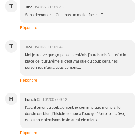
T
Tibo
05/10/2007 09:48
Sans deconner ... On a pas un metier facile...T.
Répondre
T
Troll
05/10/2007 09:42
Moi je trouve que ça passe bienMais j'aurais mis "anus" à la
place de "cul".Même si c'est vrai que du coup certaines
personnes n'aurait pas compris...
Répondre
H
hunah
05/10/2007 09:12
l'ayant entendu verbalement, je confirme que meme si le
dessin est bien, l'histoire tombe a l'eau gelé!p'tre le il crêve,
c'est trop violent!sans texte aurai ete mieux
Répondre