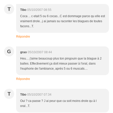
T
Tibo
05/10/2007 08:55
Coca ... c etait 5 ou 6 cocas...C est dommage parce qu elle est
vraiment drole...j ai jamais su raconter les blagues de toutes
facons...T.
Répondre
G
grao
05/10/2007 08:44
Heu.... j'aime beaucoup plus ton pingouin que la blague à 2
balles. Effectivement ça doit mieux passer à l'oral, dans
l'euphorie de l'ambiance, après 5 ou 6 muscats....
Répondre
T
Tibo
05/10/2007 07:34
Oui ? ca passe ? J ai peur que ca soit moins drole qu à l
oral...T.