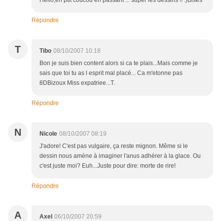
Hello,en ptit coucou en passant ... super les dessins !! :)Bises
Répondre
T
Tibo
08/10/2007 10:18
Bon je suis bien content alors si ca te plais...Mais comme je
sais que toi tu as l esprit mal placé... Ca m'etonne pas
8DBizoux Miss expatriee...T.
Répondre
N
Nicole
08/10/2007 08:19
J'adore! C'est pas vulgaire, ça reste mignon. Même si le
dessin nous amène à imaginer l'anus adhérer à la glace. Ou
c'est juste moi? Euh...Juste pour dire: morte de rire!
Répondre
A
Axel
06/10/2007 20:59