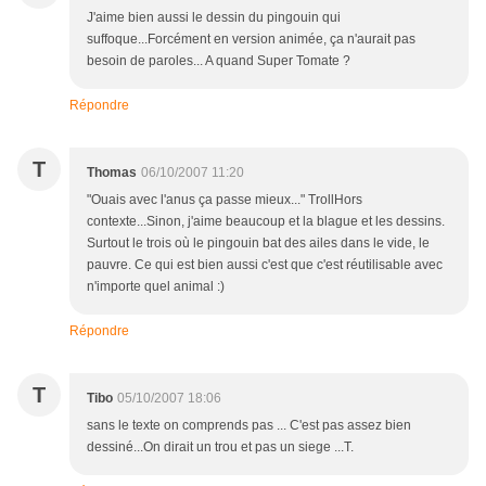
J'aime bien aussi le dessin du pingouin qui
suffoque...Forcément en version animée, ça n'aurait pas
besoin de paroles... A quand Super Tomate ?
Répondre
T
Thomas
06/10/2007 11:20
"Ouais avec l'anus ça passe mieux..." TrollHors
contexte...Sinon, j'aime beaucoup et la blague et les dessins.
Surtout le trois où le pingouin bat des ailes dans le vide, le
pauvre. Ce qui est bien aussi c'est que c'est réutilisable avec
n'importe quel animal :)
Répondre
T
Tibo
05/10/2007 18:06
sans le texte on comprends pas ... C'est pas assez bien
dessiné...On dirait un trou et pas un siege ...T.