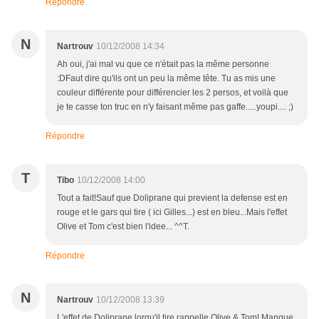
Répondre
N
Nartrouv
10/12/2008 14:34
Ah oui, j'ai mal vu que ce n'était pas la même personne
:DFaut dire qu'ils ont un peu la même tête. Tu as mis une
couleur différente pour différencier les 2 persos, et voilà que
je te casse ton truc en n'y faisant même pas gaffe.....youpi.... ;)
Répondre
T
Tibo
10/12/2008 14:00
Tout a fait!Sauf que Doliprane qui previent la defense est en
rouge et le gars qui tire ( ici Gilles...) est en bleu...Mais l'effet
Olive et Tom c'est bien l'idee... ^^T.
Répondre
N
Nartrouv
10/12/2008 13:39
L'effet de Doliprane lorqu'il tire rappelle Olive & Tom! Manque