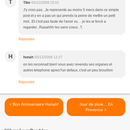
T
Tibo
05/12/2008 15:01
J'y crois pas...Je represente au moins 5 mecs dans ce simple
post et y en a pas un qui prends la peine de mettre un petit
mot...Et c'est pas faute de l'avoir vu ... je les ai forcé a
regarder...Raaahhh les sans coeur...T.
Répondre
H
hunah
05/12/2008 12:27
on les reconnait bien! vous avez revendu ses organes et
autres telephone apres?un defaux, c'est un peu brouillon
Répondre
< Bon Anniversaire Hunah!
Jour de pluie... En
Provence >