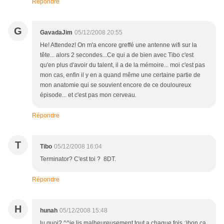
Répondre
G
GavadaJim
05/12/2008 20:55
He! Attendez! On m'a encore greffé une antenne wifi sur la
tête... alors 2 secondes...Ce qui a de bien avec Tibo c'est
qu'en plus d'avoir du talent, il a de la mémoire... moi c'est pas
mon cas, enfin il y en a quand même une certaine partie de
mon anatomie qui se souvient encore de ce douloureux
épisode... et c'est pas mon cerveau.
Répondre
T
Tibo
05/12/2008 16:04
Terminator? C'est toi ? 8DT.
Répondre
H
hunah
05/12/2008 15:48
lu quoi? ^^je lis malheureusement tout a chaque fois :)bon ca