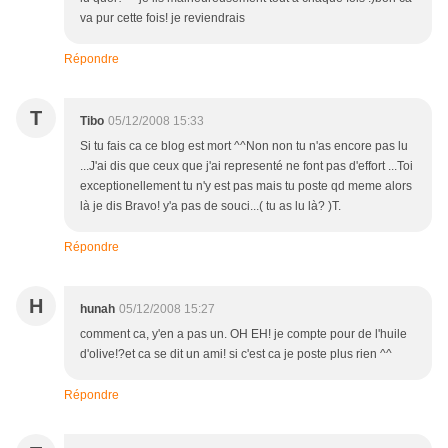
va pur cette fois! je reviendrais
Répondre
T
Tibo
05/12/2008 15:33
Si tu fais ca ce blog est mort ^^Non non tu n'as encore pas lu
...J'ai dis que ceux que j'ai representé ne font pas d'effort ...Toi
exceptionellement tu n'y est pas mais tu poste qd meme alors
là je dis Bravo! y'a pas de souci...( tu as lu là? )T.
Répondre
H
hunah
05/12/2008 15:27
comment ca, y'en a pas un. OH EH! je compte pour de l'huile
d'olive!?et ca se dit un ami! si c'est ca je poste plus rien ^^
Répondre