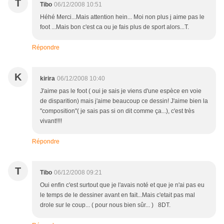
T
Tibo
06/12/2008 10:51
Héhé Merci...Mais attention hein... Moi non plus j aime pas le
foot ...Mais bon c'est ca ou je fais plus de sport alors...T.
Répondre
K
kirira
06/12/2008 10:40
J'aime pas le foot ( oui je sais je viens d'une espèce en voie
de disparition) mais j'aime beaucoup ce dessin! J'aime bien la
"composition"( je sais pas si on dit comme ça...), c'est très
vivant!!!!
Répondre
T
Tibo
06/12/2008 09:21
Oui enfin c'est surtout que je l'avais noté et que je n'ai pas eu
le temps de le dessiner avant en fait...Mais c'etait pas mal
drole sur le coup... ( pour nous bien sûr... ) 8DT.