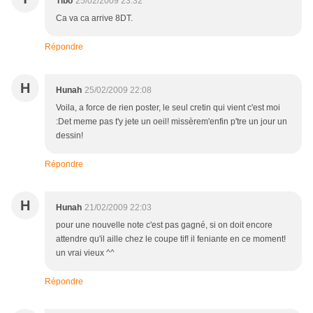
Tibo
25/02/2009 23:32
Ca va ca arrive 8DT.
Répondre
H
Hunah
25/02/2009 22:08
Voila, a force de rien poster, le seul cretin qui vient c'est moi
:Det meme pas t'y jete un oeil! missèrem'enfin p'tre un jour un
dessin!
Répondre
H
Hunah
21/02/2009 22:03
pour une nouvelle note c'est pas gagné, si on doit encore
attendre qu'il aille chez le coupe tif! il feniante en ce moment!
un vrai vieux ^^
Répondre