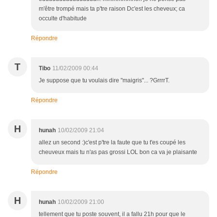
m'être trompé mais ta p'tre raison Dc'est les cheveux; ca
occulte d'habitude
Répondre
T
Tibo
11/02/2009 00:44
Je suppose que tu voulais dire "maigris"... ?GrrrrT.
Répondre
H
hunah
10/02/2009 21:04
allez un second :)c'est p'tre la faute que tu t'es coupé les
cheuveux mais tu n'as pas grossi LOL bon ca va je plaisante
Répondre
H
hunah
10/02/2009 21:00
tellement que tu poste souvent, il a fallu 21h pour que le