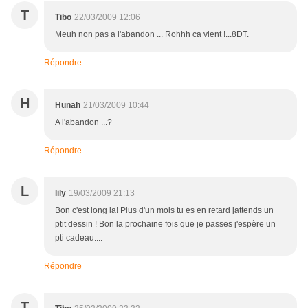
T
Tibo
22/03/2009 12:06
Meuh non pas a l'abandon ... Rohhh ca vient !...8DT.
Répondre
H
Hunah
21/03/2009 10:44
A l'abandon ...?
Répondre
L
lily
19/03/2009 21:13
Bon c'est long la! Plus d'un mois tu es en retard jattends un
ptit dessin ! Bon la prochaine fois que je passes j'espère un
pti cadeau....
Répondre
T