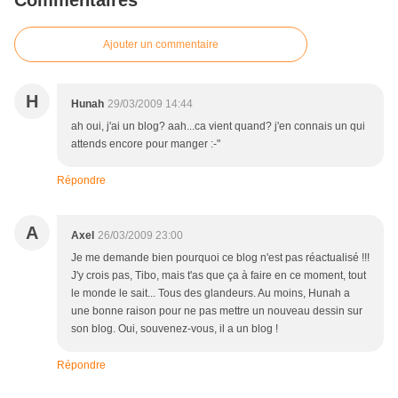
Commentaires
Ajouter un commentaire
H
Hunah
29/03/2009 14:44
ah oui, j'ai un blog? aah...ca vient quand? j'en connais un qui
attends encore pour manger :-"
Répondre
A
Axel
26/03/2009 23:00
Je me demande bien pourquoi ce blog n'est pas réactualisé !!!
J'y crois pas, Tibo, mais t'as que ça à faire en ce moment, tout
le monde le sait... Tous des glandeurs. Au moins, Hunah a
une bonne raison pour ne pas mettre un nouveau dessin sur
son blog. Oui, souvenez-vous, il a un blog !
Répondre