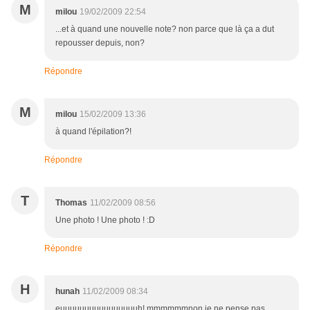
M
milou
19/02/2009 22:54
...et à quand une nouvelle note? non parce que là ça a dut
repousser depuis, non?
Répondre
M
milou
15/02/2009 13:36
à quand l'épilation?!
Répondre
T
Thomas
11/02/2009 08:56
Une photo ! Une photo ! :D
Répondre
H
hunah
11/02/2009 08:34
euuuuuuuuuuuuuuuuh! mmmmmmnon je ne pense pas