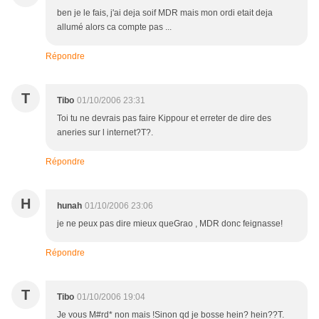
ben je le fais, j'ai deja soif MDR mais mon ordi etait deja
allumé alors ca compte pas ...
Répondre
T
Tibo
01/10/2006 23:31
Toi tu ne devrais pas faire Kippour et erreter de dire des
aneries sur l internet?T?.
Répondre
H
hunah
01/10/2006 23:06
je ne peux pas dire mieux queGrao , MDR donc feignasse!
Répondre
T
Tibo
01/10/2006 19:04
Je vous M#rd* non mais !Sinon qd je bosse hein? hein??T.