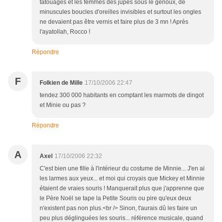
tatouages et les femmes des jupes sous le genoux, de
minuscules boucles d'oreilles invisibles et surtout les ongles
ne devaient pas être vernis et faire plus de 3 mn ! Après
l'ayatollah, Rocco !
Répondre
F
Folkien de Mille
17/10/2006 22:47
tendez 300 000 habitants en comptant les marmots de dingot
et Minie ou pas ?
Répondre
A
Axel
17/10/2006 22:32
C'est bien une fille à l'intérieur du costume de Minnie... J'en ai
les larmes aux yeux... et moi qui croyais que Mickey et Minnie
étaient de vraies souris ! Manquerait plus que j'apprenne que
le Père Noël se tape la Petite Souris ou pire qu'eux deux
n'existent pas non plus.<br /> Sinon, t'aurais dû les faire un
peu plus déglinguées les souris... référence musicale, quand