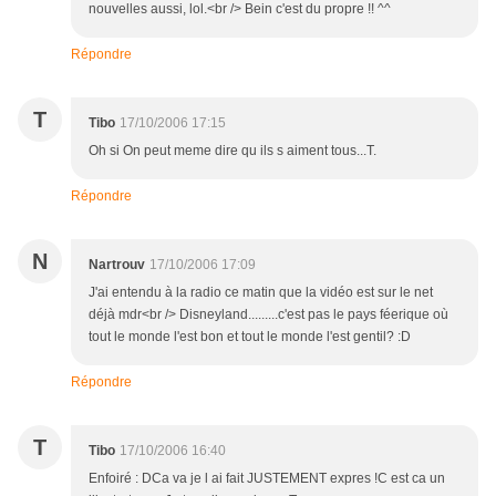
nouvelles aussi, lol.<br /> Bein c'est du propre !! ^^
Répondre
T
Tibo
17/10/2006 17:15
Oh si On peut meme dire qu ils s aiment tous...T.
Répondre
N
Nartrouv
17/10/2006 17:09
J'ai entendu à la radio ce matin que la vidéo est sur le net
déjà mdr<br /> Disneyland.........c'est pas le pays féerique où
tout le monde l'est bon et tout le monde l'est gentil? :D
Répondre
T
Tibo
17/10/2006 16:40
Enfoiré : DCa va je l ai fait JUSTEMENT expres !C est ca un