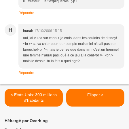
illustrateur ...Je t expliquerais ;-pT.
Répondre
H
hunah
17/10/2006 15:15
oui j'ai vu ca sur canal+ je crois. dans les couloirs de disney!
<br /> ca va chier pour leur compte mais mini n'etait pas tres
farouche!<br /> mais je pense que dans mini c'est un homme!
une femme n'aurai pas joué a ce jeu a la con!<br /> <br />
mais le dessin, tu la fais a quel age?
Répondre
< Etats-Unis: 300 millions
Flipper >
d'habitants
Hébergé par Overblog