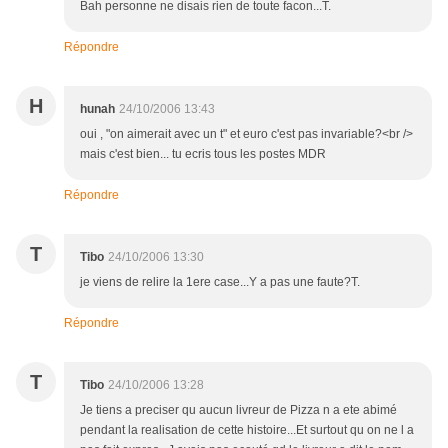
Bah personne ne disais rien de toute facon...T.
Répondre
H
hunah
24/10/2006 13:43
oui , "on aimerait avec un t" et euro c'est pas invariable?<br />
mais c'est bien... tu ecris tous les postes MDR
Répondre
T
Tibo
24/10/2006 13:30
je viens de relire la 1ere case...Y a pas une faute?T.
Répondre
T
Tibo
24/10/2006 13:28
Je tiens a preciser qu aucun livreur de Pizza n a ete abimé
pendant la realisation de cette histoire...Et surtout qu on ne l a