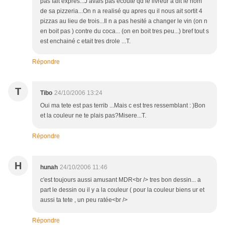
pas fait expres...J avais pas ecouté qd le livreur a dit le nom
de sa pizzeria...On n a realisé qu apres qu il nous ait sortit 4
pizzas au lieu de trois...Il n a pas hesité a changer le vin (on n
en boit pas ) contre du coca... (on en boit tres peu...) bref tout s
est enchainé c etait tres drole ...T.
Répondre
T
Tibo
24/10/2006 13:24
Oui ma tete est pas terrib ...Mais c est tres ressemblant : )Bon
et la couleur ne te plais pas?Misere...T.
Répondre
H
hunah
24/10/2006 11:46
c'est toujours aussi amusant MDR<br /> tres bon dessin... a
part le dessin ou il y a la couleur ( pour la couleur biens ur et
aussi ta tete , un peu ratée<br />
Répondre