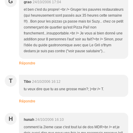
G
grao
24/10/2006 17:04
et ben c'est du propre! <br /> Gruger les pauvres restaurateurs
(qui heureusement sont passés aux 35 heures cette semaine
!!!) . Bon pour les pizzas ça passe mais toi Suzy... chez ce petit
commerçant de quartier qu'est Pizza Paï! non
franchement...insupportable.<br /> Je vous ai bien donné une
addition pour 8 personnes l'aut' soir au fait?<br /> Sinon, pour
l'idée du guide gastronomique avec que Le Gril o'thym
dedans je suis pas contre ("voir pause salutaire")...
Répondre
T
Tibo
24/10/2006 16:12
tu veux dire que tu as une grosse main?; )<br /> T.
Répondre
H
hunah
24/10/2006 16:10
comment la 2ieme case c'est tout lui de dos MDR<br /> et je