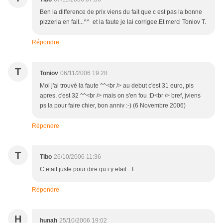
Ben la difference de prix viens du fait que c est pas la bonne
pizzeria en fait...^^ et la faute je lai corrigee.Et merci Toniov T.
Répondre
T
Toniov
06/11/2006 19:28
Moi j'ai trouvé la faute ^^<br /> au debut c'est 31 euro, pis
apres, c'est 32 ^^<br /> mais on s'en fou :D<br /> bref, jviens
ps la pour faire chier, bon anniv :-) (6 Novembre 2006)
Répondre
T
Tibo
26/10/2006 11:36
C etait juste pour dire qu i y etait...T.
Répondre
H
hunah
25/10/2006 19:02