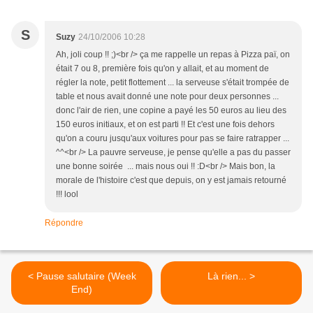
S
Suzy
24/10/2006 10:28
Ah, joli coup !! ;)<br /> ça me rappelle un repas à Pizza paï, on
était 7 ou 8, première fois qu'on y allait, et au moment de
régler la note, petit flottement ... la serveuse s'était trompée de
table et nous avait donné une note pour deux personnes ...
donc l'air de rien, une copine a payé les 50 euros au lieu des
150 euros initiaux, et on est parti !! Et c'est une fois dehors
qu'on a couru jusqu'aux voitures pour pas se faire ratrapper ...
^^<br /> La pauvre serveuse, je pense qu'elle a pas du passer
une bonne soirée ... mais nous oui !! :D<br /> Mais bon, la
morale de l'histoire c'est que depuis, on y est jamais retourné
!!! lool
Répondre
< Pause salutaire (Week
Là rien... >
End)