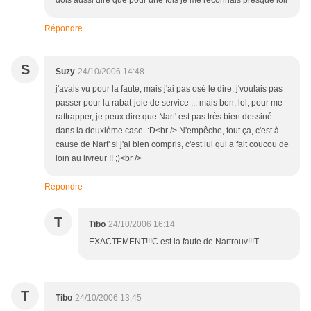
dois aussi dire que pour une fois je me reconnais presque loll
Répondre
S
Suzy
24/10/2006 14:48
j'avais vu pour la faute, mais j'ai pas osé le dire, j'voulais pas
passer pour la rabat-joie de service ... mais bon, lol, pour me
rattrapper, je peux dire que Nart' est pas très bien dessiné
dans la deuxième case :D<br /> N'empêche, tout ça, c'est à
cause de Nart' si j'ai bien compris, c'est lui qui a fait coucou de
loin au livreur !! ;)<br />
Répondre
T
Tibo
24/10/2006 16:14
EXACTEMENT!!!C est la faute de Nartrouv!!!T.
T
Tibo
24/10/2006 13:45