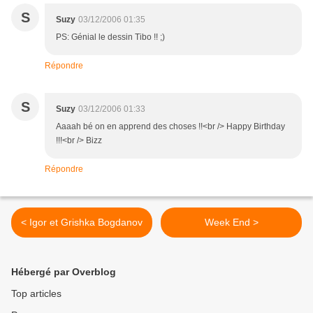
S
Suzy
03/12/2006 01:35
PS: Génial le dessin Tibo !! ;)
Répondre
S
Suzy
03/12/2006 01:33
Aaaah bé on en apprend des choses !!<br /> Happy Birthday
!!!<br /> Bizz
Répondre
< Igor et Grishka Bogdanov
Week End >
Hébergé par Overblog
Top articles