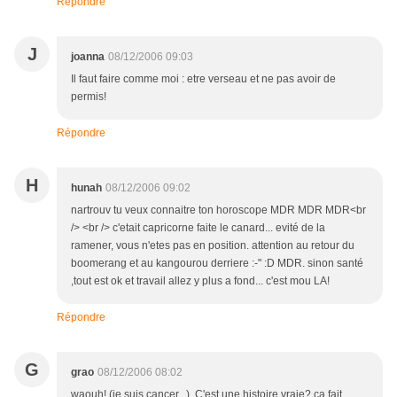
Répondre
J
joanna
08/12/2006 09:03
Il faut faire comme moi : etre verseau et ne pas avoir de
permis!
Répondre
H
hunah
08/12/2006 09:02
nartrouv tu veux connaitre ton horoscope MDR MDR MDR<br
/> <br /> c'etait capricorne faite le canard... evité de la
ramener, vous n'etes pas en position. attention au retour du
boomerang et au kangourou derriere :-" :D MDR. sinon santé
,tout est ok et travail allez y plus a fond... c'est mou LA!
Répondre
G
grao
08/12/2006 08:02
waouh! (je suis cancer...). C'est une histoire vraie? ça fait