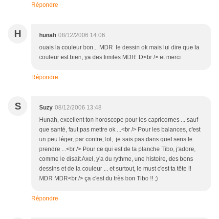
Répondre
H
hunah
08/12/2006 14:06
ouais la couleur bon... MDR le dessin ok mais lui dire que la
couleur est bien, ya des limites MDR :D<br /> et merci
Répondre
S
Suzy
08/12/2006 13:48
Hunah, excellent ton horoscope pour les capricornes ... sauf
que santé, faut pas mettre ok ...<br /> Pour les balances, c'est
un peu léger, par contre, lol, je sais pas dans quel sens le
prendre ...<br /> Pour ce qui est de ta planche Tibo, j'adore,
comme le disait Axel, y'a du rythme, une histoire, des bons
dessins et de la couleur ... et surtout, le must c'est ta tête !!
MDR MDR<br /> ça c'est du très bon Tibo !! ;)
Répondre