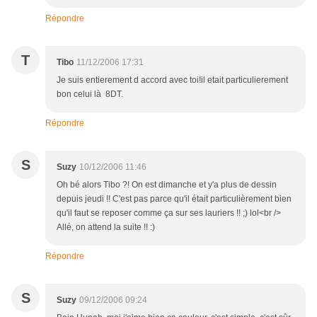
Répondre
T
Tibo
11/12/2006 17:31
Je suis entierement d accord avec toi!il etait particulierement
bon celui là 8DT.
Répondre
S
Suzy
10/12/2006 11:46
Oh bé alors Tibo ?! On est dimanche et y'a plus de dessin
depuis jeudi !! C'est pas parce qu'il était particulièrement bien
qu'il faut se reposer comme ça sur ses lauriers !! ;) lol<br />
Allé, on attend la suite !! :)
Répondre
S
Suzy
09/12/2006 09:24