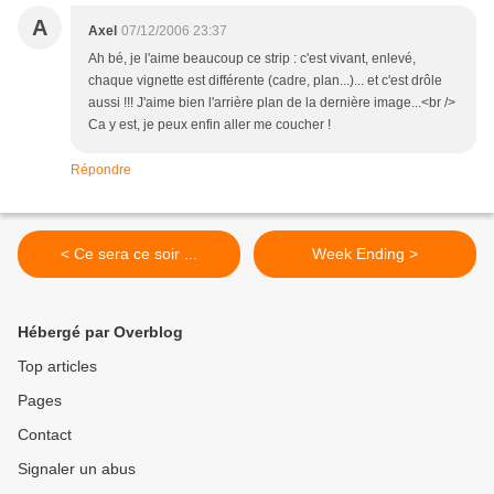
A
Axel
07/12/2006 23:37
Ah bé, je l'aime beaucoup ce strip : c'est vivant, enlevé,
chaque vignette est différente (cadre, plan...)... et c'est drôle
aussi !!! J'aime bien l'arrière plan de la dernière image...<br />
Ca y est, je peux enfin aller me coucher !
Répondre
< Ce sera ce soir ...
Week Ending >
Hébergé par Overblog
Top articles
Pages
Contact
Signaler un abus