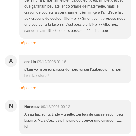
Bein Hunah, moi j'aime bien ça couleur, c'est simple, c'est sûr
que ça fait un peu atelier coloriage de maternelle, mais le
crayon de couleur à son charme ... (enfin, ça a l'air d'être fait
aux crayons de couleur !! lol)<br /> Sinon, bein, propose nous
une couleur à ta façon si c'est possible !?!<br /> Allé, hop,
samedi matin, 9h23, je pars bosser ... ^^ ... fatiguée ...
Répondre
A
anakin
09/12/2006 01:16
p'tain vo mieu pa passer derrière toi sur l'autoroute.... sinon
bien la colère !
Répondre
N
Nartrouv
09/12/2006 00:12
Ah au fait, sur ta 2nde vignette, ton bas de caisse est un peu
bizarre. Mais c'est juste histoire de trouver une critique.........
lol