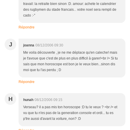
travail: la retraite bien sinon :D. amour: achete le calendrier
des rugbymen du stade francais... votre noel sera rempli de
cado :-"
Répondre
J
joanna
08/12/2006 09:30
Me voila découverte , je ne me déplace qu'en caleche! mais
je t'avoue que c'est de plus en plus difficil à garer!<br /> Si tu
sais que mon horoscope est bon je le veux bien...sinon dis
moi que tu l'as perdu ; D
Répondre
H
hunah
08/12/2006 09:15
Verseau? il a pas mis ton horoscope :D tu le veux ? <br /> et
vu que tu n'es pas de la generation console et ordi... tu es
p'tre aussi d'avant la voiture, non? :D