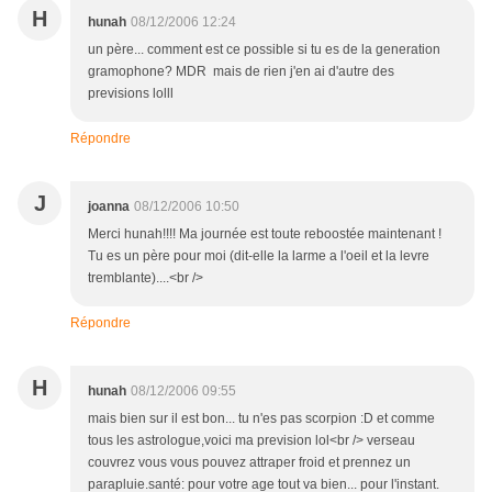
H
hunah
08/12/2006 12:24
un père... comment est ce possible si tu es de la generation
gramophone? MDR mais de rien j'en ai d'autre des
previsions lolll
Répondre
J
joanna
08/12/2006 10:50
Merci hunah!!!! Ma journée est toute reboostée maintenant !
Tu es un père pour moi (dit-elle la larme a l'oeil et la levre
tremblante)....<br />
Répondre
H
hunah
08/12/2006 09:55
mais bien sur il est bon... tu n'es pas scorpion :D et comme
tous les astrologue,voici ma prevision lol<br /> verseau
couvrez vous vous pouvez attraper froid et prennez un
parapluie.santé: pour votre age tout va bien... pour l'instant.