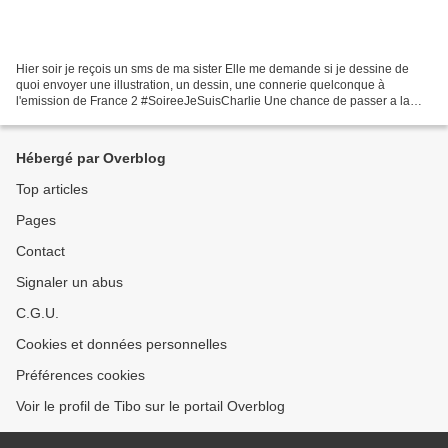
Hier soir je reçois un sms de ma sister Elle me demande si je dessine de
quoi envoyer une illustration, un dessin, une connerie quelconque à
l'emission de France 2 #SoireeJeSuisCharlie Une chance de passer a la
télé ??? HHHOOOUUU YYYEEEAAAAHHH !! Je lance...
Hébergé par Overblog
Top articles
Pages
Contact
Signaler un abus
C.G.U.
Cookies et données personnelles
Préférences cookies
Voir le profil de Tibo sur le portail Overblog