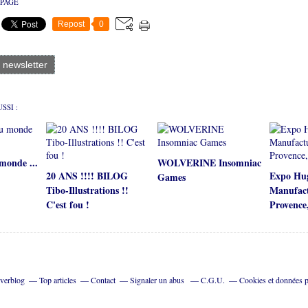
 PAGE
Repost
0
a newsletter
SSI :
monde ...
WOLVERINE Insomniac
20 ANS !!!! BILOG
Expo Hug
Games
Tibo-Illustrations !!
Manufact
C'est fou !
Provence
Overblog
Top articles
Contact
Signaler un abus
C.G.U.
Cookies et données p