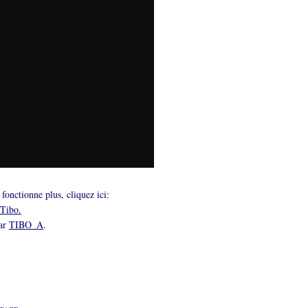
 fonctionne plus, cliquez ici:
Tibo.
par
TIBO_A
.