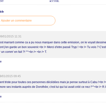
ENT
ACCUEIL
cle
Ajouter un commentaire
09/01/2015 11:31
'est marrant comme ca a pu nous marquer dans cette emission, on le voyait dessiner
nt j'en garde un bon souvenir.<br /> Merci d'etre passé Tryp ! <br /> Tu vois ? C'est
 un comm' en fait ?! ^^<br /> <br /> T.
re
9/01/2015 09:45
ent triste pour toutes ces personnes décédées mais je pense surtout à Cabu !<br /
ore ses instants auprès de Dorothée; c'est lui qui lui avait créé ce nez !^^<br /> R
re