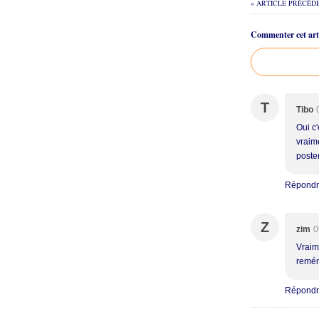
« ARTICLE PRÉCÉD
Commenter cet arti
T
Tibo
Oui c
vraime
poster
Répond
Z
zim
0
Vraim
remém
Répond