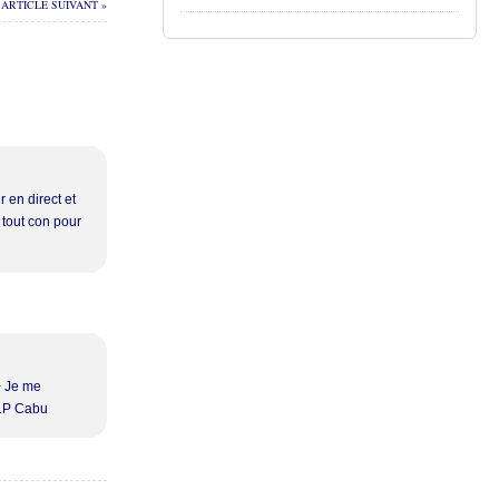
ARTICLE SUIVANT »
 en direct et
 tout con pour
> Je me
.I.P Cabu