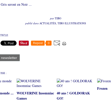
Gris seront en Noir ...
par
TIBO
publié dans
ACTUALITÉS
,
TIBO ILLUSTRATIONS
RTICLE
Repost
0
a newsletter
SSI :
Frozen
monde ...
WOLVERINE Insomniac
40 ans ! GOLDORAK
Games
GO!