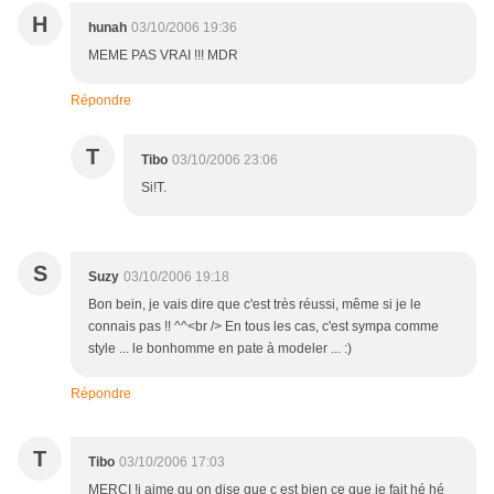
H
hunah
03/10/2006 19:36
MEME PAS VRAI !!! MDR
Répondre
T
Tibo
03/10/2006 23:06
Si!T.
S
Suzy
03/10/2006 19:18
Bon bein, je vais dire que c'est très réussi, même si je le
connais pas !! ^^<br /> En tous les cas, c'est sympa comme
style ... le bonhomme en pate à modeler ... :)
Répondre
T
Tibo
03/10/2006 17:03
MERCI !j aime qu on dise que c est bien ce que je fait hé hé