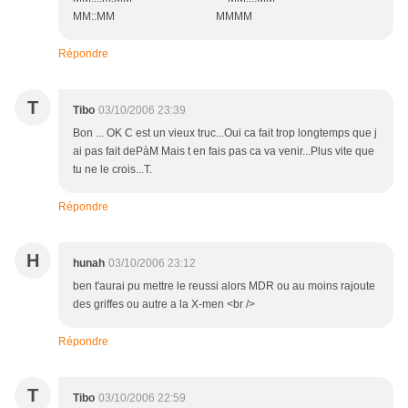
MM::MM MMMM
Répondre
T
Tibo
03/10/2006 23:39
Bon ... OK C est un vieux truc...Oui ca fait trop longtemps que j
ai pas fait dePàM Mais t en fais pas ca va venir...Plus vite que
tu ne le crois...T.
Répondre
H
hunah
03/10/2006 23:12
ben t'aurai pu mettre le reussi alors MDR ou au moins rajoute
des griffes ou autre a la X-men <br />
Répondre
T
Tibo
03/10/2006 22:59