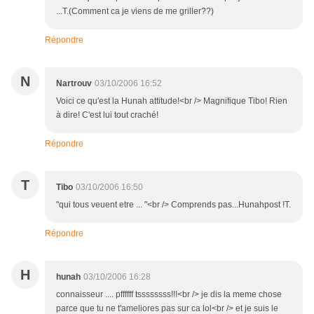
...T.(Comment ca je viens de me griller??)
Répondre
N
Nartrouv
03/10/2006 16:52
Voici ce qu'est la Hunah attitude!<br /> Magnifique Tibo! Rien
à dire! C'est lui tout craché!
Répondre
T
Tibo
03/10/2006 16:50
"qui tous veuent etre ... "<br /> Comprends pas...Hunahpost !T.
Répondre
H
hunah
03/10/2006 16:28
connaisseur .... pffffff tssssssss!!!<br /> je dis la meme chose
parce que tu ne t'ameliores pas sur ca lol<br /> et je suis le