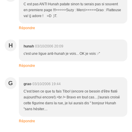
C est pas ANTI Hunah patate sinon tu serais pas si souvent
en premiere page !!!>>>>>Suzy : Merci>>>>>Grao : Flatteuse
va! (j adore ! =D )T.
Répondre
H
hunah
03/10/2006 20:09
c'est une ligue anti-hunah je vois... OK je vois :-"
Répondre
G
grao
03/10/2006 19:44
C'est bien ce que tu fais Tibo! (encore ce besoin d'être flaté
aujourd'hui encore!).<br /> Bravo en tout cas... j'aurais croisé
cette figurine dans la rue, je lui aurais dis " bonjour Hunah
"sans hésiter....
Répondre