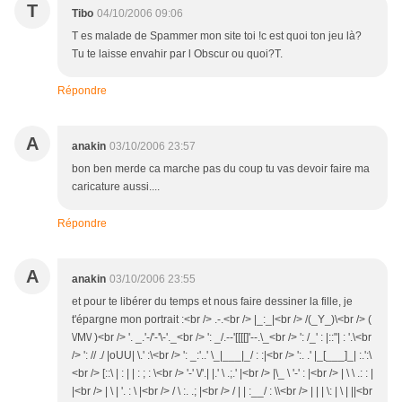
T
Tibo
04/10/2006 09:06
T es malade de Spammer mon site toi !c est quoi ton jeu là?
Tu te laisse envahir par l Obscur ou quoi?T.
Répondre
A
anakin
03/10/2006 23:57
bon ben merde ca marche pas du coup tu vas devoir faire ma
caricature aussi....
Répondre
A
anakin
03/10/2006 23:55
et pour te libérer du temps et nous faire dessiner la fille, je
t'épargne mon portrait :<br /> .-.<br /> |_:_|<br /> /(_Y_)\<br /> (
\/M\/ )<br /> '. _.'-/'-'\-'._<br /> ': _/.--'[[[[]'--.\_<br /> ': /_' : |::"| : '.\<br
/> ': // ./ |oUU| \.' :\<br /> ': _:'..' \_|___|_/ : :|<br /> ':. .' |_[___]_| :.':\
<br /> [::\ | : | | : ; : \<br /> '-' \/'.| |.' \ .;.' |<br /> |\_ \ '-' : |<br /> | \ \ .: : |
|<br /> | \ | '. : \ |<br /> / \ :. .; |<br /> / | | :__/ : \\<br /> | | | \: | \ | ||<br