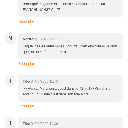
remarque cinglante et les oreille extensibles C est Mr
FANTAHUNAHSTIC !!T!
Répondre
N
Nartrouv
04/10/2006 11:50
Lequel des 4 Fantastiques il pourrait bien être?<br /> Je crois
que j'ai une idée.............MDR
Répondre
T
Tibo
04/10/2006 11:45
>>>AxmanMerci oui tout est dans le TShirt !>>>SarahBien
entendu qu il râle c est dans son rôle alors... = )T.
Répondre
T
Tibo
04/10/2006 11:39