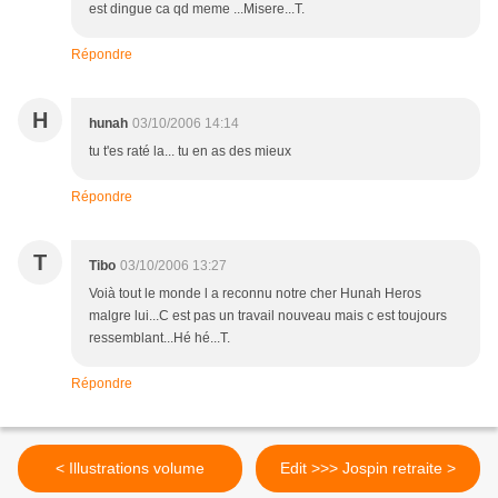
est dingue ca qd meme ...Misere...T.
Répondre
H
hunah
03/10/2006 14:14
tu t'es raté la... tu en as des mieux
Répondre
T
Tibo
03/10/2006 13:27
Voià tout le monde l a reconnu notre cher Hunah Heros
malgre lui...C est pas un travail nouveau mais c est toujours
ressemblant...Hé hé...T.
Répondre
< Illustrations volume
Edit >>> Jospin retraite >