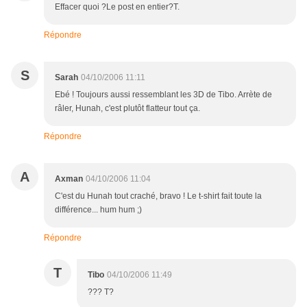
Effacer quoi ?Le post en entier?T.
Répondre
S
Sarah
04/10/2006 11:11
Ebé ! Toujours aussi ressemblant les 3D de Tibo. Arrète de
râler, Hunah, c'est plutôt flatteur tout ça.
Répondre
A
Axman
04/10/2006 11:04
C'est du Hunah tout craché, bravo ! Le t-shirt fait toute la
différence... hum hum ;)
Répondre
T
Tibo
04/10/2006 11:49
??? T?