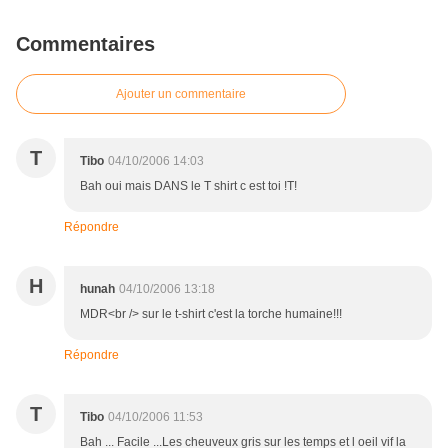
Commentaires
Ajouter un commentaire
T
Tibo
04/10/2006 14:03
Bah oui mais DANS le T shirt c est toi !T!
Répondre
H
hunah
04/10/2006 13:18
MDR<br /> sur le t-shirt c'est la torche humaine!!!
Répondre
T
Tibo
04/10/2006 11:53
Bah ... Facile ...Les cheuveux gris sur les temps et l oeil vif la