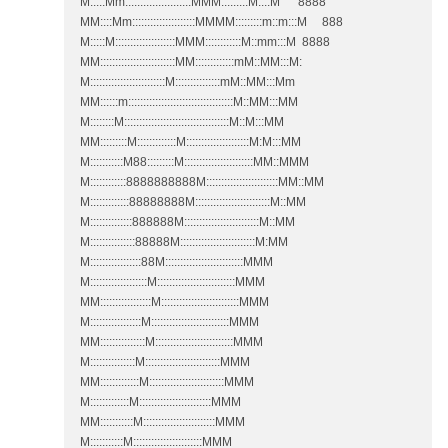
M:::::Mm::::::::::::::::::::::MMM:::::::::M::::M 8888
MM::::Mm:::::::::::::::::::::MMMM:::::::::m::m:::M 888
M:::::M::::::::::::::::::::MMM::::::::::::M::mm:::M 8888
MM:::::::::::::::::::::::::MM:::::::::::::mM::MM:::M:
M:::::::::::::::::::::::::M:::::::::::::::mM::MM:::Mm
MM::::::m:::::::::::::::::::::::::::::::::::M::MM:::MM
M::::::::M:::::::::::::::::::::::::::::::::::M::M:::MM
MM:::::::::M:::::::::::::M:::::::::::::::::::::M:M:::MM
M:::::::::::M88:::::::::M:::::::::::::::::::::::MM::MMM
M::::::::::::8888888888M::::::::::::::::::::::::MM::MM
M:::::::::::::88888888M:::::::::::::::::::::::::M::MM
M::::::::::::::888888M:::::::::::::::::::::::::M::MM
M:::::::::::::::88888M:::::::::::::::::::::::::M:MM
M:::::::::::::::::88M::::::::::::::::::::::::::MMM
M:::::::::::::::::::M::::::::::::::::::::::::::MMM
MM:::::::::::::::::M::::::::::::::::::::::::::MMM
M:::::::::::::::::M::::::::::::::::::::::::::MMM
MM:::::::::::::::M::::::::::::::::::::::::::MMM
M:::::::::::::::M:::::::::::::::::::::::::MMM
MM:::::::::::::M:::::::::::::::::::::::::MMM
M:::::::::::::M::::::::::::::::::::::::MMM
MM:::::::::::M::::::::::::::::::::::::MMM
M:::::::::::M:::::::::::::::::::::::MMM