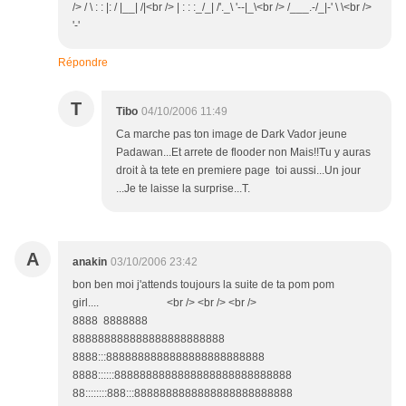
/> / \ : : |: / |__| /|<br /> | : : :_/_| /'._\ '--|_\<br /> /___.-/_|-' \ \<br />
'-'
Répondre
T
Tibo
04/10/2006 11:49
Ca marche pas ton image de Dark Vador jeune
Padawan...Et arrete de flooder non Mais!!Tu y auras
droit à ta tete en premiere page toi aussi...Un jour
...Je te laisse la surprise...T.
A
anakin
03/10/2006 23:42
bon ben moi j'attends toujours la suite de ta pom pom
girl.... <br /> <br /> <br />
8888 8888888
888888888888888888888888
8888:::8888888888888888888888888
8888::::::8888888888888888888888888888
88::::::::888:::8888888888888888888888888