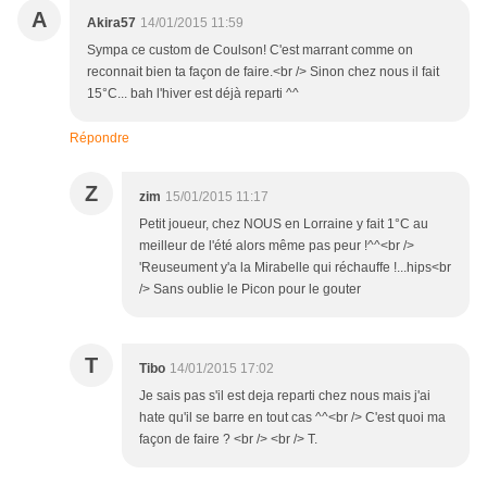
A
Akira57
14/01/2015 11:59
Sympa ce custom de Coulson! C'est marrant comme on
reconnait bien ta façon de faire.<br /> Sinon chez nous il fait
15°C... bah l'hiver est déjà reparti ^^
Répondre
Z
zim
15/01/2015 11:17
Petit joueur, chez NOUS en Lorraine y fait 1°C au
meilleur de l'été alors même pas peur !^^<br />
'Reuseument y'a la Mirabelle qui réchauffe !...hips<br
/> Sans oublie le Picon pour le gouter
T
Tibo
14/01/2015 17:02
Je sais pas s'il est deja reparti chez nous mais j'ai
hate qu'il se barre en tout cas ^^<br /> C'est quoi ma
façon de faire ? <br /> <br /> T.