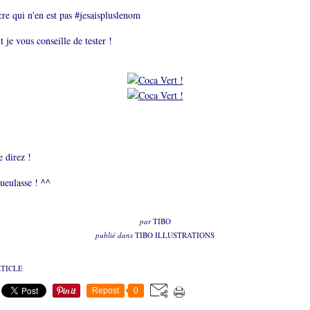
re qui n'en est pas #jesaispluslenom
 je vous conseille de tester !
 direz !
ueulasse ! ^^
par
TIBO
publié dans
TIBO ILLUSTRATIONS
RTICLE
Repost
0