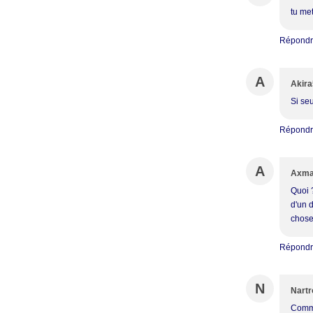
tu me
Répond
A
Akir
Si seu
Répond
A
Axm
Quoi 
d'un 
choses
Répond
N
Nartr
Commen