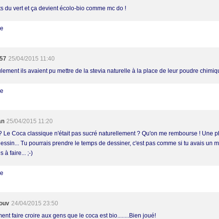
ts du vert et ça devient écolo-bio comme mc do !
re
a57
25/04/2015 11:40
lement ils avaient pu mettre de la stevia naturelle à la place de leur poudre chimiqu
re
an
25/04/2015 11:20
? Le Coca classique n'était pas sucré naturellement ? Qu'on me rembourse ! Une ph
dessin... Tu pourrais prendre le temps de dessiner, c'est pas comme si tu avais un m
 à faire... ;-)
re
ouv
24/04/2015 23:50
t faire croire aux gens que le coca est bio........Bien joué!