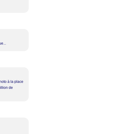
e...
oto à la place
illion de