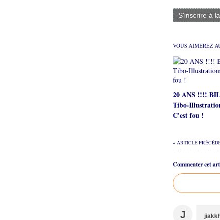
S'inscrire à l
VOUS AIMEREZ AU
20 ANS !!!! B
Tibo-Illustratio
C'est fou !
« ARTICLE PRÉCÉD
Commenter cet arti
J
jiakk