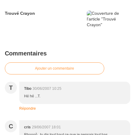
Trouvé Crayon
Commentaires
Ajouter un commentaire
T
Tibo
30/06/2007 10:25
Hé hé ...T.
Répondre
C
cris
29/06/2007 18:01
Rhoooô...tu dis tout haut ce que je pensais tout bas