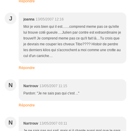
Répondre
J
joanna
13/05/2007 12:16
Moi je vois bien qui il est........comprend meme pas ce qu'elle
lui trouve coté gueule.....Julien par contre est extraordinaire je
trouve!!! Je comprend meme pas ce qu'il fait là....Tu crois que
je devrais me couper les chveux Tibo???? Histoir de perdre
les derniers kilos qui s'accrochent a moi comme une crotte au
cul d'un caniche....
Répondre
N
Nartrouv
13/05/2007 11:15
Pardon: "Je ne sais pas qui c'est ..."
Répondre
N
Nartrouv
13/05/2007 03:11
Je ne sais pas qui sait, mais si il chante aussi mal que le gars