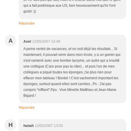
qui a fait polémique aux US, ben heureusement qu'ils l'ont
giclé! :))
Répondre
A
Axel
12/05/2007 14:49
A peine rentré de vacances, et on voit déjà les résultats... Si
maintenant, il pouvait venir dans mon école, y a un gamin qui
s'est ramené avec une bombe lacrymo, un autre qui a insulté
une collègue (Caro pour pas la citer)... et puis l'un de mes
collègues a piqué toutes les éponges, j'ai plus rien pour
effacer mon tableau ! Bordel ! C'est vachement important les
éponges, surtout quand elles sont carrées...Ps : J'ai pas
compris "nifflant".Pps : Vive Mireille Matthieu et Jean-Marie
Bigard !
Répondre
H
hunah
12/05/2007 13:03