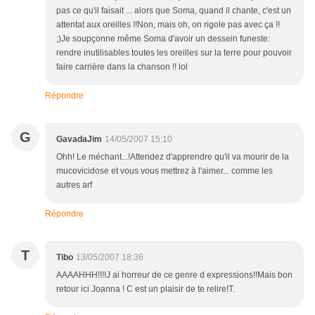
pas ce qu'il faisait ... alors que Soma, quand il chante, c'est un
attentat aux oreilles !!Non, mais oh, on rigole pas avec ça !!
;)Je soupçonne même Soma d'avoir un dessein funeste:
rendre inutilisables toutes les oreilles sur la terre pour pouvoir
faire carrière dans la chanson !! lol
Répondre
G
GavadaJim
14/05/2007 15:10
Ohh! Le méchant...!Attendez d'apprendre qu'il va mourir de la
mucovicidose et vous vous mettrez à l'aimer... comme les
autres arf
Répondre
T
Tibo
13/05/2007 18:36
AAAAHHH!!!!J ai horreur de ce genre d expressions!!Mais bon
retour ici Joanna ! C est un plaisir de te relire!T.