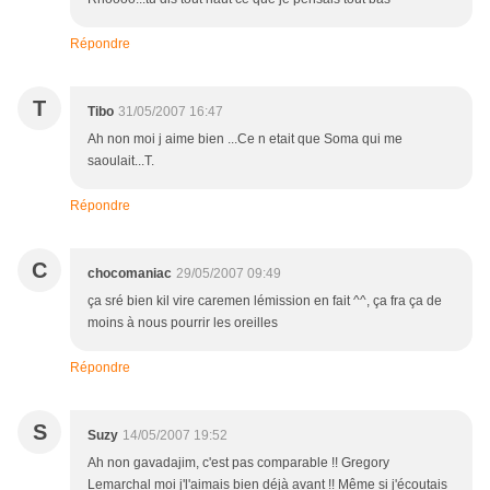
Répondre
T
Tibo
31/05/2007 16:47
Ah non moi j aime bien ...Ce n etait que Soma qui me
saoulait...T.
Répondre
C
chocomaniac
29/05/2007 09:49
ça sré bien kil vire caremen lémission en fait ^^, ça fra ça de
moins à nous pourrir les oreilles
Répondre
S
Suzy
14/05/2007 19:52
Ah non gavadajim, c'est pas comparable !! Gregory
Lemarchal moi j'l'aimais bien déjà avant !! Même si j'écoutais