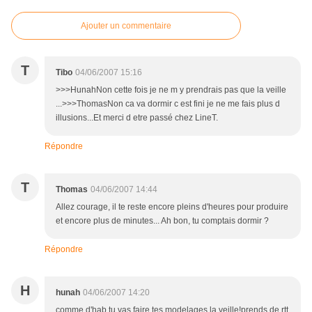
Ajouter un commentaire
T
Tibo
04/06/2007 15:16
>>>HunahNon cette fois je ne m y prendrais pas que la veille
...>>>ThomasNon ca va dormir c est fini je ne me fais plus d
illusions...Et merci d etre passé chez LineT.
Répondre
T
Thomas
04/06/2007 14:44
Allez courage, il te reste encore pleins d'heures pour produire
et encore plus de minutes... Ah bon, tu comptais dormir ?
Répondre
H
hunah
04/06/2007 14:20
comme d'hab tu vas faire tes modelages la veille!prends de rtt