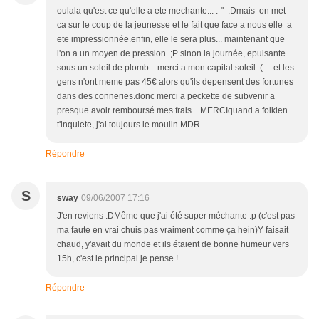
oulala qu'est ce qu'elle a ete mechante... :-" :Dmais on met
ca sur le coup de la jeunesse et le fait que face a nous elle a
ete impressionnée.enfin, elle le sera plus... maintenant que
l'on a un moyen de pression ;P sinon la journée, epuisante
sous un soleil de plomb... merci a mon capital soleil :( . et les
gens n'ont meme pas 45€ alors qu'ils depensent des fortunes
dans des conneries.donc merci a peckette de subvenir a
presque avoir remboursé mes frais... MERCIquand a folkien...
t'inquiete, j'ai toujours le moulin MDR
Répondre
S
sway
09/06/2007 17:16
J'en reviens :DMême que j'ai été super méchante :p (c'est pas
ma faute en vrai chuis pas vraiment comme ça hein)Y faisait
chaud, y'avait du monde et ils étaient de bonne humeur vers
15h, c'est le principal je pense !
Répondre