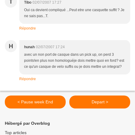
T
Tibo
02/07/2007 17:27
Oui ca devient compliqué ...Peut etre une casquette suffit ? Je
ne sais pas...T.
Répondre
H
hunah
02/07/2007 17:24
avec un non port de casque dans un pick up, on perd 3
points!en plus non homologuéje dois mettre quoi en ford? est
ce qu'un casque de velo suffis ou je dois mettre un integral?
Répondre
< Pause week End
Depart >
Hébergé par Overblog
Top articles