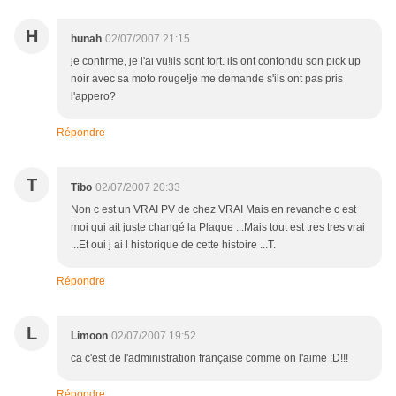
H
hunah
02/07/2007 21:15
je confirme, je l'ai vu!ils sont fort. ils ont confondu son pick up
noir avec sa moto rouge!je me demande s'ils ont pas pris
l'appero?
Répondre
T
Tibo
02/07/2007 20:33
Non c est un VRAI PV de chez VRAI Mais en revanche c est
moi qui ait juste changé la Plaque ...Mais tout est tres tres vrai
...Et oui j ai l historique de cette histoire ...T.
Répondre
L
Limoon
02/07/2007 19:52
ca c'est de l'administration française comme on l'aime :D!!!
Répondre