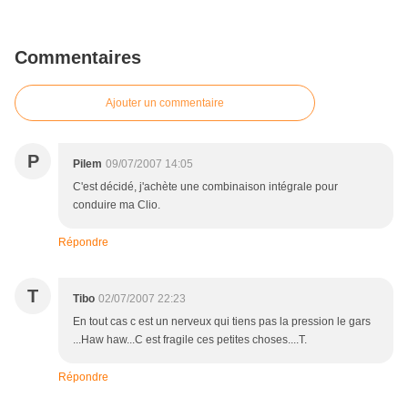
Commentaires
Ajouter un commentaire
P
Pilem
09/07/2007 14:05
C'est décidé, j'achète une combinaison intégrale pour
conduire ma Clio.
Répondre
T
Tibo
02/07/2007 22:23
En tout cas c est un nerveux qui tiens pas la pression le gars
...Haw haw...C est fragile ces petites choses....T.
Répondre