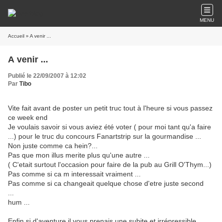
MENU
Accueil
» A venir ...
A venir ...
Publié le 22/09/2007 à 12:02
Par
Tibo
Vite fait avant de poster un petit truc tout à l'heure si vous passez
ce week end
Je voulais savoir si vous aviez été voter ( pour moi tant qu'a faire
...) pour le truc du concours Fanartstrip sur la gourmandise ...
Non juste comme ca hein?...
Pas que mon illus merite plus qu'une autre ...
( C'etait surtout l'occasion pour faire de la pub au Grill O'Thym...)
Pas comme si ca m interessait vraiment ...
Pas comme si ca changeait quelque chose d'etre juste second
...
hum ...
Enfin si d'aventure il vous prenais une subite et irrépressible