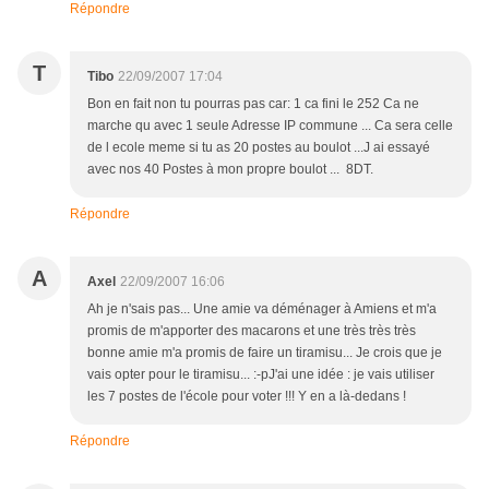
Répondre
T
Tibo
22/09/2007 17:04
Bon en fait non tu pourras pas car: 1 ca fini le 252 Ca ne
marche qu avec 1 seule Adresse IP commune ... Ca sera celle
de l ecole meme si tu as 20 postes au boulot ...J ai essayé
avec nos 40 Postes à mon propre boulot ... 8DT.
Répondre
A
Axel
22/09/2007 16:06
Ah je n'sais pas... Une amie va déménager à Amiens et m'a
promis de m'apporter des macarons et une très très très
bonne amie m'a promis de faire un tiramisu... Je crois que je
vais opter pour le tiramisu... :-pJ'ai une idée : je vais utiliser
les 7 postes de l'école pour voter !!! Y en a là-dedans !
Répondre