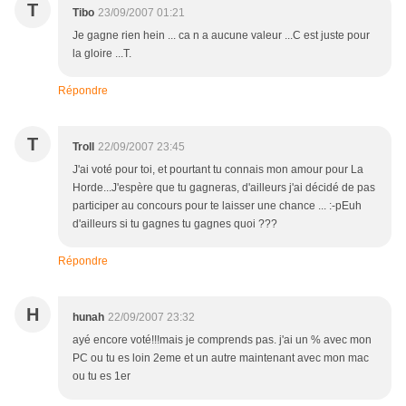
T
Tibo
23/09/2007 01:21
Je gagne rien hein ... ca n a aucune valeur ...C est juste pour
la gloire ...T.
Répondre
T
Troll
22/09/2007 23:45
J'ai voté pour toi, et pourtant tu connais mon amour pour La
Horde...J'espère que tu gagneras, d'ailleurs j'ai décidé de pas
participer au concours pour te laisser une chance ... :-pEuh
d'ailleurs si tu gagnes tu gagnes quoi ???
Répondre
H
hunah
22/09/2007 23:32
ayé encore voté!!!mais je comprends pas. j'ai un % avec mon
PC ou tu es loin 2eme et un autre maintenant avec mon mac
ou tu es 1er