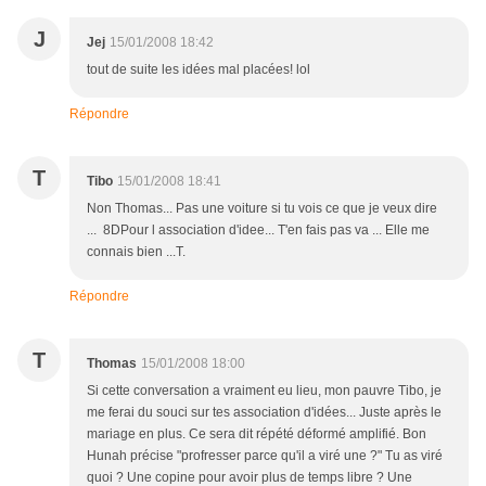
J
Jej
15/01/2008 18:42
tout de suite les idées mal placées! lol
Répondre
T
Tibo
15/01/2008 18:41
Non Thomas... Pas une voiture si tu vois ce que je veux dire
... 8DPour l association d'idee... T'en fais pas va ... Elle me
connais bien ...T.
Répondre
T
Thomas
15/01/2008 18:00
Si cette conversation a vraiment eu lieu, mon pauvre Tibo, je
me ferai du souci sur tes association d'idées... Juste après le
mariage en plus. Ce sera dit répété déformé amplifié. Bon
Hunah précise "profresser parce qu'il a viré une ?" Tu as viré
quoi ? Une copine pour avoir plus de temps libre ? Une