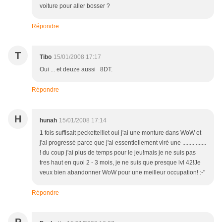
voiture pour aller bosser ?
Répondre
T
Tibo
15/01/2008 17:17
Oui ... et deuze aussi 8DT.
Répondre
H
hunah
15/01/2008 17:14
1 fois suffisait peckette!!!et oui j'ai une monture dans WoW et
j'ai progressé parce que j'ai essentiellement viré une ........ .......
! du coup j'ai plus de temps pour le jeu!mais je ne suis pas
tres haut en quoi 2 - 3 mois, je ne suis que presque lvl 42!Je
veux bien abandonner WoW pour une meilleur occupation! :-"
Répondre