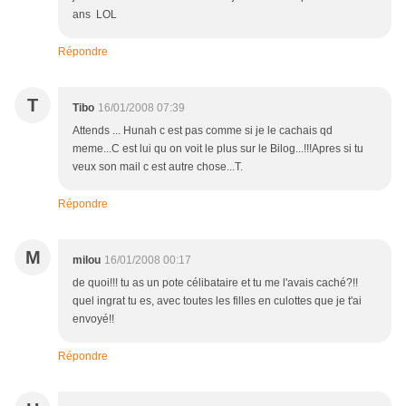
ans LOL
Répondre
T
Tibo
16/01/2008 07:39
Attends ... Hunah c est pas comme si je le cachais qd
meme...C est lui qu on voit le plus sur le Bilog...!!!Apres si tu
veux son mail c est autre chose...T.
Répondre
M
milou
16/01/2008 00:17
de quoi!!! tu as un pote célibataire et tu me l'avais caché?!!
quel ingrat tu es, avec toutes les filles en culottes que je t'ai
envoyé!!
Répondre