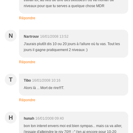
travail toi, au lieu de dire des betisses!!! ou va monter de
niveaux pour que tu serves a quelque chose MDR
Répondre
N
Nartrouv
16/01/2008 13:52
J'aurais plutôt dis 10 ou 20 jours à l'allure où tu vas. Tout les
jours il gagne pratiquement 2 niveaux :)
Répondre
T
Tibo
16/01/2008 10:16
Alors là ... Mort de rire!!!T.
Répondre
H
hunah
16/01/2008 09:40
bon ton interet envers moi est bien sympas... mais ca va aller,
j'essaie d'atteindre le niv 70!!! :-" j'en ai encore pour 10-20