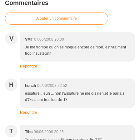
Commentaires
Ajouter un commentaire
V
VMT
07/06/2008 20:30
Je me trompe ou on se moque encore de moiC'est vraiment
trop inzusteSnif
Répondre
H
hunah
06/06/2008 22:52
essature... euh ... non l'Essature ne me dis rien.et je parlais
d'Ossature tres lourde :D
Répondre
T
Tibo
06/06/2008 20:25
Tu sais ce qu elle te dit mon essature dis ? !!T.