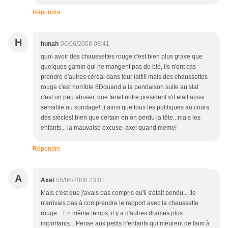
Répondre
H
hunah
06/06/2008 08:41
quoi avoir des chaussettes rouge c'est bien plus grave que
quelques gamin qui ne mangent pas de blé, ils n'ont cas
prendre d'autres céréal dans leur lait!!! mais des chaussettes
rouge c'est horrible 8Dquand a la pendaison suite au stat
c'est un peu abuser, que ferait notre president s'il etait aussi
sensible au sondage! :) ainsi que tous les politiques au cours
des siècles! bien que certain en on perdu la tête...mais les
enfants... la mauvaise excuse, axel quand meme!
Répondre
A
Axel
05/06/2008 23:01
Mais c'est que j'avais pas compris qu'il s'était pendu... Je
n'arrivais pas à comprendre le rapport avec la chaussette
rouge... En même temps, il y a d'autres drames plus
importants... Pense aux petits n'enfants qui meurent de faim à