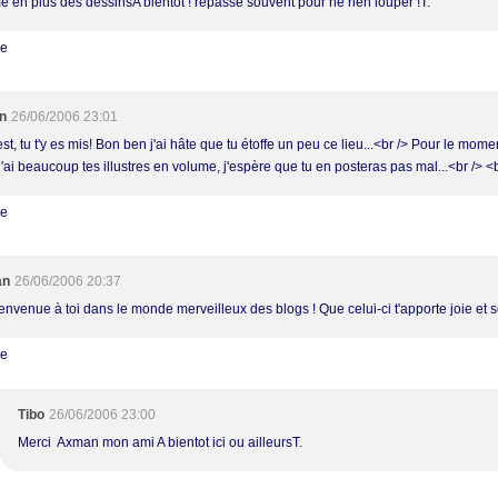
e en plus des dessinsA bientot ! repasse souvent pour ne rien louper !T.
re
n
26/06/2006 23:01
st, tu t'y es mis! Bon ben j'ai hâte que tu étoffe un peu ce lieu...<br /> Pour le mome
j'ai beaucoup tes illustres en volume, j'espère que tu en posteras pas mal...<br /> <
re
an
26/06/2006 20:37
nvenue à toi dans le monde merveilleux des blogs ! Que celui-ci t'apporte joie et sé
re
Tibo
26/06/2006 23:00
Merci Axman mon ami A bientot ici ou ailleursT.