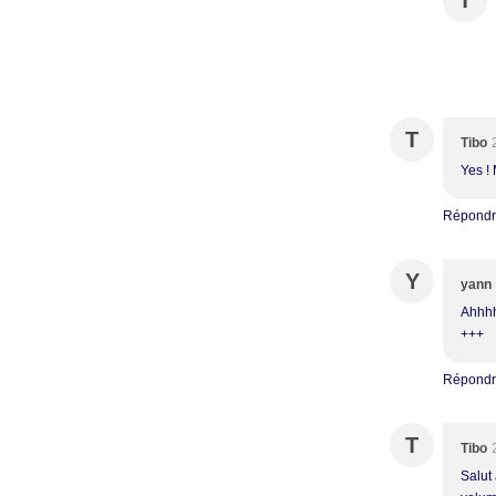
T
T
Tibo
Yes !
Répond
Y
yann
Ahhhh 
+++
Répond
T
Tibo
Salut 