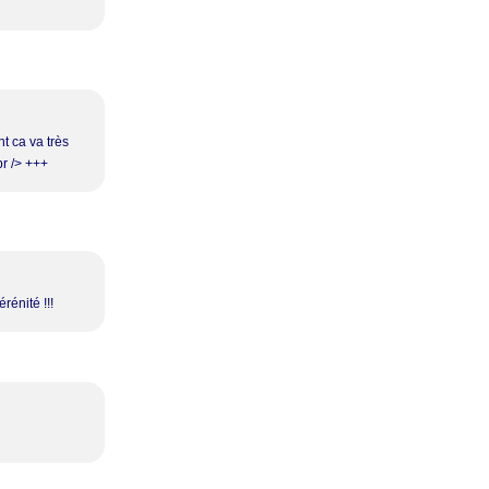
nt ca va très
br /> +++
rénité !!!