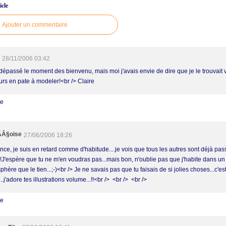
cle
Ajouter un commentaire
28/11/2006 03:42
 dépassé le moment des bienvenu, mais moi j'avais envie de dire que je le trouvait 
urs en pate à modeler!<br /> Claire
re
Â§oise
27/06/2006 18:26
nce, je suis en retard comme d'habitude....je vois que tous les autres sont déjà pa
.!!J'espère que tu ne m'en voudras pas...mais bon, n'oublie pas que j'habite dans un
hère que le tien...;-)<br /> Je ne savais pas que tu faisais de si jolies choses...c'es
..j'adore tes illustrations volume...!!<br /> <br /> <br />
re