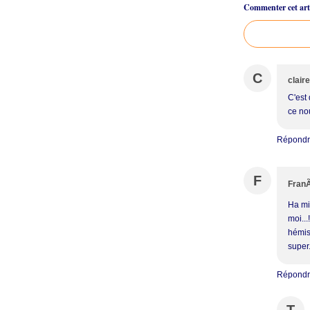
Commenter cet arti
C
claire
C'est
ce no
Répond
F
FranÃ
Ha mi
moi..
hémisp
super.
Répond