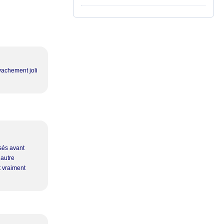
vachement joli
ssés avant
 autre
t vraiment