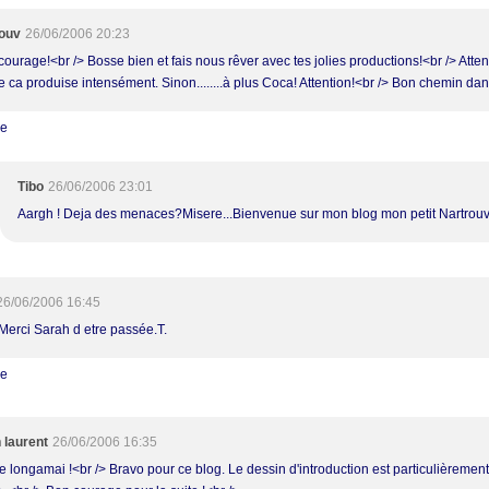
ouv
26/06/2006 20:23
courage!<br /> Bosse bien et fais nous rêver avec tes jolies productions!<br /> Attent
e ca produise intensément. Sinon........à plus Coca! Attention!<br /> Bon chemin dan
re
Tibo
26/06/2006 23:01
Aargh ! Deja des menaces?Misere...Bienvenue sur mon blog mon petit Nartrouv
26/06/2006 16:45
!Merci Sarah d etre passée.T.
re
 laurent
26/06/2006 16:35
e longamai !<br /> Bravo pour ce blog. Le dessin d'introduction est particulièrement