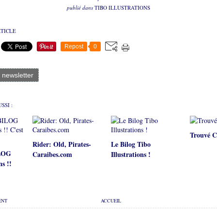
publié dans
TIBO ILLUSTRATIONS
RTICLE
Repost
0
a newsletter
SSI :
Trouvé C
Rider: Old, Pirates-
Le Bilog Tibo
ILOG
Caraibes.com
Illustrations !
ns !!
ENT
ACCUEIL