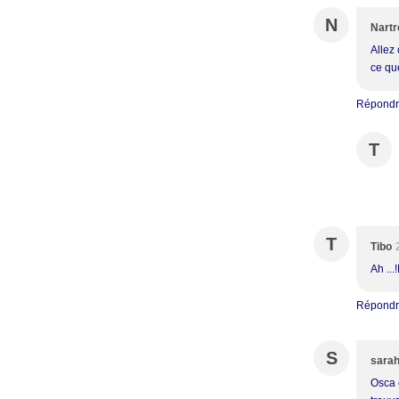
N
Nartr
Allez 
ce qu
Répond
T
T
Tibo
Ah ...
Répond
S
sarah
Osca 