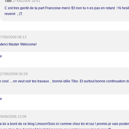
Tibo
27/06/2006 18:41
C est tres gentil de ta part Francoise merci !Et non tu n es pas en retard ! N hesi
revenir ; )T.
27/06/2006 08:13
 Merci Master !Welcome!
re
27/06/2006 00:29
cool ... on veut voir tes travaux .. bonne idée Tibo. Et surtout bonne continuation d
re
26/06/2006 23:08
a toi a bord de ce blog Limoon!Sois ici comme chez toi et oui ! promis je vais poster