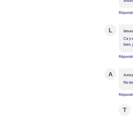
volum
Répond
L
limoo
Ca y e
bien, 
Répond
A
Axm
Re-bie
Répond
T