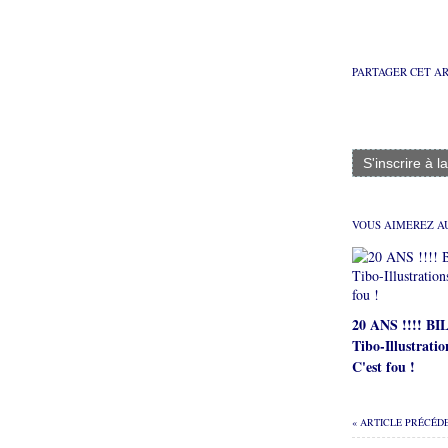
PARTAGER CET A
S'inscrire à l
VOUS AIMEREZ AU
20 ANS !!!! B
Tibo-Illustratio
C'est fou !
« ARTICLE PRÉCÉD