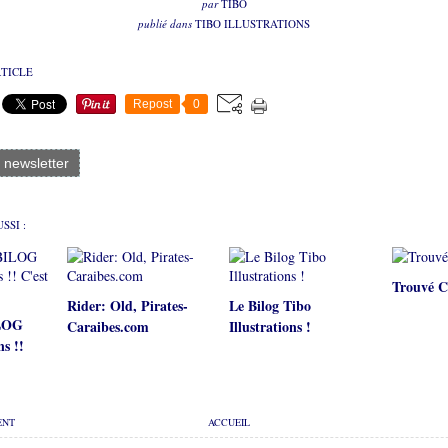
par
TIBO
publié dans
TIBO ILLUSTRATIONS
RTICLE
Repost
0
a newsletter
SSI :
Trouvé C
Rider: Old, Pirates-
Le Bilog Tibo
ILOG
Caraibes.com
Illustrations !
ns !!
ENT
ACCUEIL