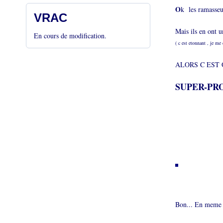
O
k les ramasseur
VRAC
Mais ils en ont u
En cours de modification.
( c est etonnant , je m
ALORS C EST 
SUPER-PR
Bon... En meme 