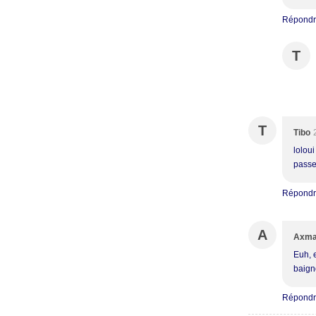
Répond
T
T
Tibo
loloui
passer
Répond
A
Axm
Euh, e
baigno
Répond