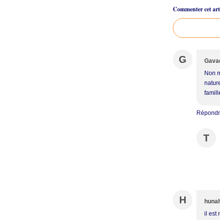
Commenter cet arti
G
Gava
Non m
nature
famill
Répond
T
H
huna
il est