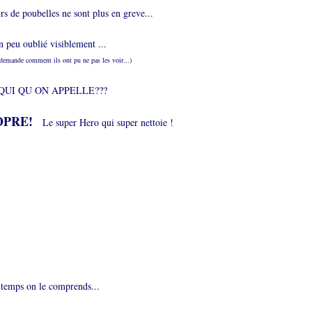
s de poubelles ne sont plus en greve...
n peu oublié visiblement ...
e demande comment ils ont pu ne pas les voir...)
QUI QU ON APPELLE???
OPRE!
Le super Hero qui super nettoie !
temps on le comprends...