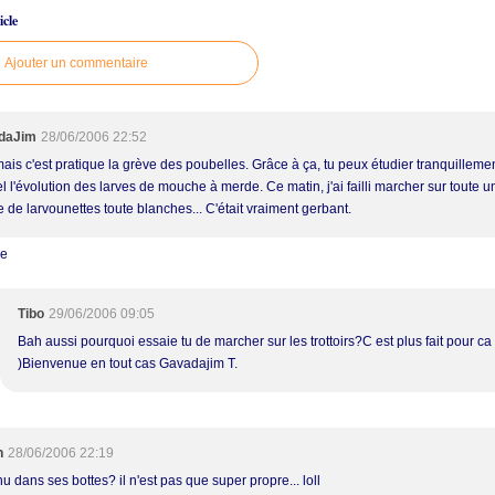
cle
Ajouter un commentaire
daJim
28/06/2006 22:52
ais c'est pratique la grève des poubelles. Grâce à ça, tu peux étudier tranquilleme
l l'évolution des larves de mouche à merde. Ce matin, j'ai failli marcher sur toute u
e de larvounettes toute blanches... C'était vraiment gerbant.
re
Tibo
29/06/2006 09:05
Bah aussi pourquoi essaie tu de marcher sur les trottoirs?C est plus fait pour ca
)Bienvenue en tout cas Gavadajim T.
h
28/06/2006 22:19
 nu dans ses bottes? il n'est pas que super propre... loll