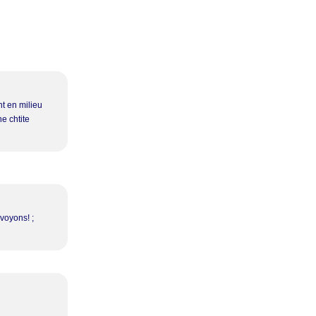
nt en milieu
ne chtite
 voyons! ;