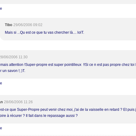
re
Tibo
29/06/2006 09:02
Mais si ...Qu est ce que tu vas chercher là.... lolT.
28/06/2006 11:30
 mais attention !Super-propre est super pointilleux !!Si ce n est pas propre chez toi I
 un savon !; )T.
re
an
28/06/2006 11:26
st-ce que Super-Propre peut venir chez moi, j'ai de la vaisselle en retard ? Et puis j
ire à récurer ? Il fait dans le repassage aussi ?
re