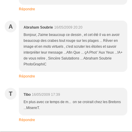
Répondre
A
Abraham Soubrie
16/05/2009 20:20
Bonjour, J'aime beaucoup ce dessin , et cet été il va en avoir
beaucoup des crabes tout rouge sur les plages ... Rêver en
image et en mots virtuels , c'est scruter les étoiles et savoir
interpréter leur message ...Afin Que ... çA Phot ' Aux Yeux ...!A+
de vous relire , Sincère Salutations ... Abraham Soubrie
PhotoGraphiC
Répondre
T
Tibo
16/05/2009 17:39
En plus avec ce temps de m... on se croirait chez les Bretons
...MisereT.
Répondre