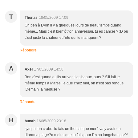
T
Thonas
18/05/2009 17:09
Oh ben à Lyon il y a quelques jours de beau temps quand
même... Mais c'est bientôt ton anniversair, tu es cancer ? :D ou
c'est juste la chaleur et l'été qui te manquent ?
Répondre
A
Axel
17/05/2009 14:58
Bon c'est quand qu'ils arrivent les beaux jours ? S'il fait le
même temps à Marseille que chez moi, on n'est pas rendus
!Demain la méduse ?
Répondre
H
hunah
16/05/2009 23:18
sympa ton crabe! tu fais un thematique mer? va y avoir un
diorama plage?a moins que tu fais pour l'expo longchamps ^^