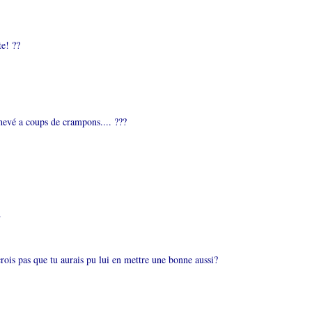
te! ??
chevé a coups de crampons.... ???
.
crois pas que tu aurais pu lui en mettre une bonne aussi?