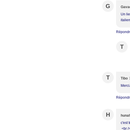
G
Gava
Un li
itali
Répond
T
T
Tibo
MerciJ
Répond
H
huna
c'est 
<br /