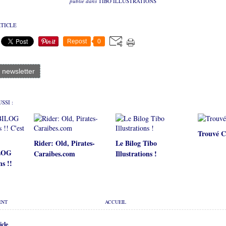
publié dans
TIBO ILLUSTRATIONS
RTICLE
Repost
0
a newsletter
SSI :
Trouvé C
Rider: Old, Pirates-
Le Bilog Tibo
ILOG
Caraibes.com
Illustrations !
ns !!
ENT
ACCUEIL
cle