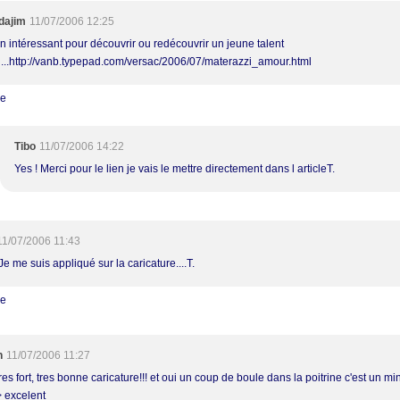
dajim
11/07/2006 12:25
en intéressant pour découvrir ou redécouvrir un jeune talent
en...http://vanb.typepad.com/versac/2006/07/materazzi_amour.html
re
Tibo
11/07/2006 14:22
Yes ! Merci pour le lien je vais le mettre directement dans l articleT.
11/07/2006 11:43
e me suis appliqué sur la caricature....T.
re
h
11/07/2006 11:27
tres fort, tres bonne caricature!!! et oui un coup de boule dans la poitrine c'est un m
> excelent