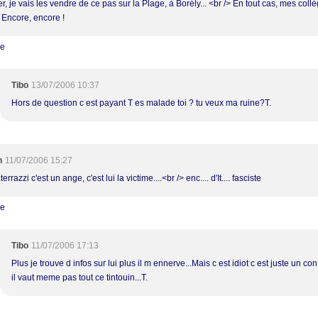
er, je vais les vendre de ce pas sur la Plage, à Borély... <br /> En tout cas, mes coll
> Encore, encore !
re
Tibo
13/07/2006 10:37
Hors de question c est payant T es malade toi ? tu veux ma ruine?T.
h
11/07/2006 15:27
errazzi c'est un ange, c'est lui la victime....<br /> enc.... d'It.... fasciste
re
Tibo
11/07/2006 17:13
Plus je trouve d infos sur lui plus il m ennerve...Mais c est idiot c est juste un co
il vaut meme pas tout ce tintouin...T.