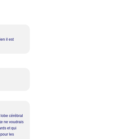
en il est
 lobe cérébral
 je ne voudrais
rds et qui
s pour les