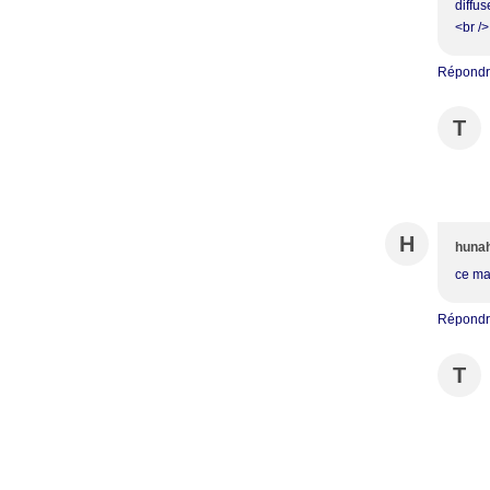
diffus
<br /
Répond
T
H
huna
ce mat
Répond
T