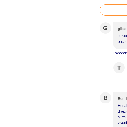
G
gilles
Je sui
encor
Répond
T
B
Ben
Hunah
droit,
surto
vivent