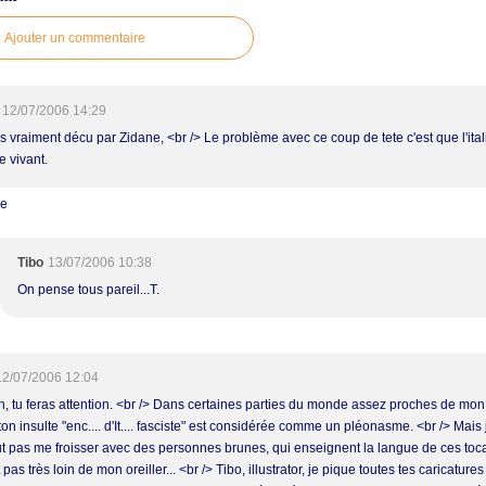
Ajouter un commentaire
12/07/2006 14:29
s vraiment décu par Zidane, <br /> Le problème avec ce coup de tete c'est que l'itali
e vivant.
re
Tibo
13/07/2006 10:38
On pense tous pareil...T.
12/07/2006 12:04
, tu feras attention. <br /> Dans certaines parties du monde assez proches de mon
 ton insulte "enc.... d'It.... fasciste" est considérée comme un pléonasme. <br /> Mais
ut pas me froisser avec des personnes brunes, qui enseignent la langue de ces toca
 pas très loin de mon oreiller... <br /> Tibo, illustrator, je pique toutes tes caricature