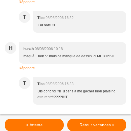
Répondre
T
Tibo
08/08/2006 16:32
J ai hate !!T.
H
hunah
08/08/2006 10:18
maqué... non :-" mais ca manque de dessin ici MDR<br />
Répondre
T
Tibo
08/08/2006 16:33
Dis donc toi ?!!Tu tiens a me gacher mon plaisir d
etre rentré????!!!!T.
< Attente
Retour vacances >