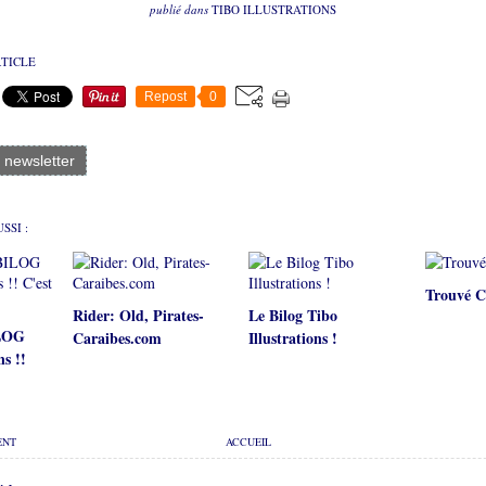
publié dans
TIBO ILLUSTRATIONS
RTICLE
Repost
0
a newsletter
SSI :
Trouvé C
Rider: Old, Pirates-
Le Bilog Tibo
ILOG
Caraibes.com
Illustrations !
ns !!
ENT
ACCUEIL