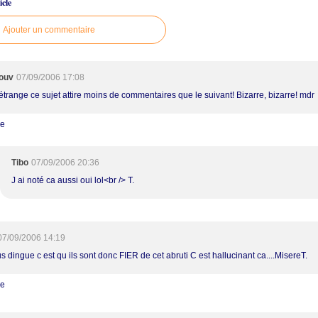
cle
Ajouter un commentaire
ouv
07/09/2006 17:08
 étrange ce sujet attire moins de commentaires que le suivant! Bizarre, bizarre! mdr
re
Tibo
07/09/2006 20:36
J ai noté ca aussi oui lol<br /> T.
07/09/2006 14:19
s dingue c est qu ils sont donc FIER de cet abruti C est hallucinant ca....MisereT.
re