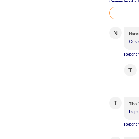
Commenter cet arti
N
Nartr
C'est
Répond
T
T
Tibo
Le plu
Répond