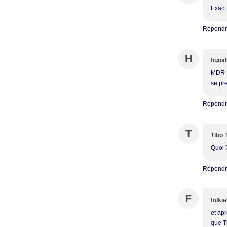
Exact
Répond
H
huna
MDR !
se pr
Répond
T
Tibo
Quoi ?
Répond
F
folki
et ap
que Ti