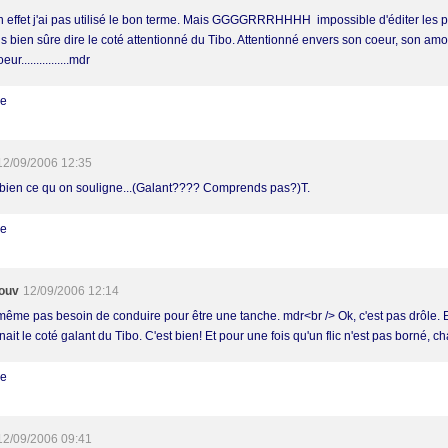
n effet j'ai pas utilisé le bon terme. Mais GGGGRRRHHHH impossible d'éditer les p
is bien sûre dire le coté attentionné du Tibo. Attentionné envers son coeur, son am
ur................mdr
re
12/09/2006 12:35
 bien ce qu on souligne...(Galant???? Comprends pas?)T.
re
ouv
12/09/2006 12:14
a même pas besoin de conduire pour être une tanche. mdr<br /> Ok, c'est pas drôle. E
ait le coté galant du Tibo. C'est bien! Et pour une fois qu'un flic n'est pas borné, c
re
12/09/2006 09:41