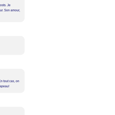
osts. Je
our. Son amour,
n tout cas, on
hapeau!