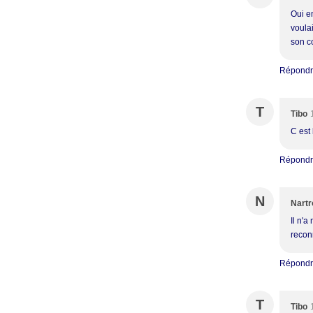
Oui e
voula
son coe
Répond
T
Tibo
C est
Répond
N
Nartr
Il n'
reconn
Répond
T
Tibo