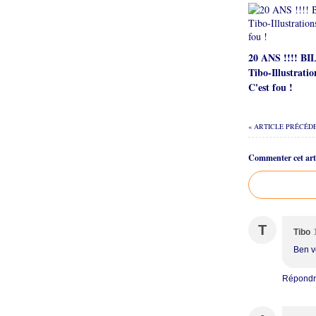
20 ANS !!!! B
Tibo-Illustratio
C'est fou !
« ARTICLE PRÉCÉD
Commenter cet arti
T
Tibo
Ben v
Répond