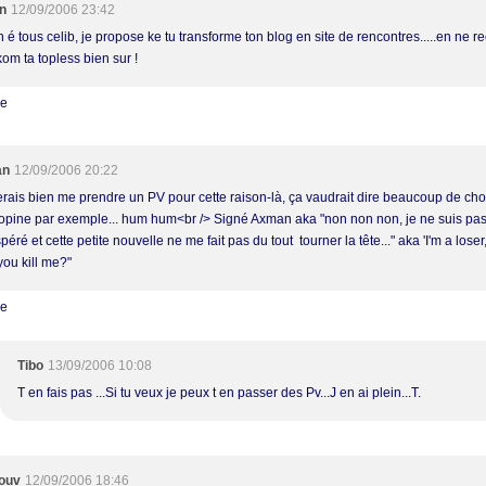
n
12/09/2006 23:42
 é tous celib, je propose ke tu transforme ton blog en site de rencontres.....en ne r
 kom ta topless bien sur !
re
an
12/09/2006 20:22
erais bien me prendre un PV pour cette raison-là, ça vaudrait dire beaucoup de chose
opine par exemple... hum hum<br /> Signé Axman aka "non non non, je ne suis pas
éré et cette petite nouvelle ne me fait pas du tout tourner la tête..." aka 'I'm a lose
you kill me?"
re
Tibo
13/09/2006 10:08
T en fais pas ...Si tu veux je peux t en passer des Pv...J en ai plein...T.
ouv
12/09/2006 18:46