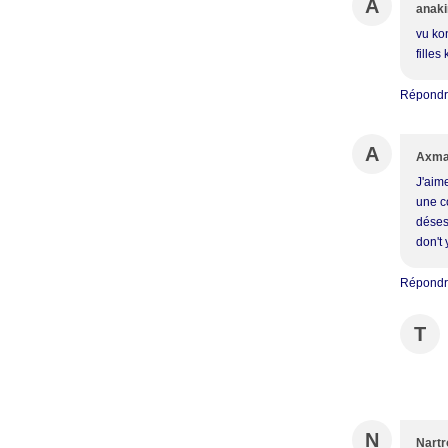
A
anaki
vu kon
filles
Répond
A
Axm
J'aim
une c
désesp
don't 
Répond
T
N
Nartr