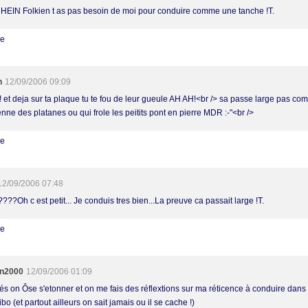
 HEIN Folkien t as pas besoin de moi pour conduire comme une tanche !T.
re
h
12/09/2006 09:09
 et deja sur ta plaque tu te fou de leur gueule AH AH!<br /> sa passe large pas co
enne des platanes ou qui frole les peitits pont en pierre MDR :-"<br />
re
12/09/2006 07:48
???Oh c est petit... Je conduis tres bien...La preuve ca passait large !T.
re
en2000
12/09/2006 01:09
rés on Ôse s'etonner et on me fais des réflextions sur ma réticence à conduire dans
bo (et partout ailleurs on sait jamais ou il se cache !)