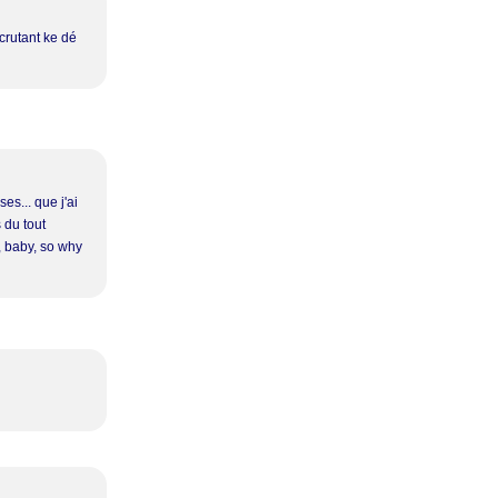
ecrutant ke dé
s... que j'ai
 du tout
r, baby, so why