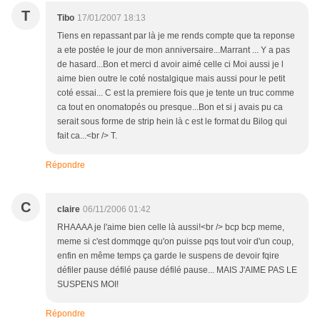
T
Tibo
17/01/2007 18:13
Tiens en repassant par là je me rends compte que ta reponse
a ete postée le jour de mon anniversaire...Marrant ... Y a pas
de hasard...Bon et merci d avoir aimé celle ci Moi aussi je l
aime bien outre le coté nostalgique mais aussi pour le petit
coté essai... C est la premiere fois que je tente un truc comme
ca tout en onomatopés ou presque...Bon et si j avais pu ca
serait sous forme de strip hein là c est le format du Bilog qui
fait ca...<br /> T.
Répondre
C
claire
06/11/2006 01:42
RHAAAA je l'aime bien celle là aussi!<br /> bcp bcp meme,
meme si c'est dommqge qu'on puisse pqs tout voir d'un coup,
enfin en même temps ça garde le suspens de devoir fqire
défiler pause défilé pause défilé pause... MAIS J'AIME PAS LE
SUSPENS MOI!
Répondre