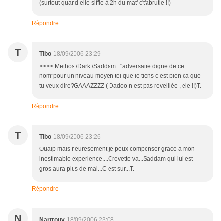
(surtout quand elle siffle à 2h du mat' c't'abrutie !!)
Répondre
T
Tibo
18/09/2006 23:29
>>>> Methos /Dark /Saddam..."adversaire digne de ce
nom"pour un niveau moyen tel que le tiens c est bien ca que
tu veux dire?GAAAZZZZ ( Dadoo n est pas reveillée , ele !!)T.
Répondre
T
Tibo
18/09/2006 23:26
Ouaip mais heuresement je peux compenser grace a mon
inestimable experience....Crevette va...Saddam qui lui est
gros aura plus de mal...C est sur...T.
Répondre
N
Nartrouv
18/09/2006 23:08