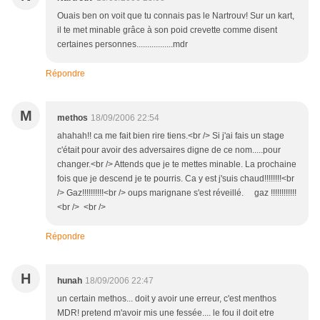
Ouais ben on voit que tu connais pas le Nartrouv! Sur un kart,
il te met minable grâce à son poid crevette comme disent
certaines personnes.................mdr
Répondre
M
methos
18/09/2006 22:54
ahahah!! ca me fait bien rire tiens.<br /> Si j'ai fais un stage
c'était pour avoir des adversaires digne de ce nom.....pour
changer.<br /> Attends que je te mettes minable. La prochaine
fois que je descend je te pourris. Ca y est j'suis chaud!!!!!!!!<br
/> Gaz!!!!!!!!!!<br /> oups marignane s'est réveillé. gaz !!!!!!!!!!!!
<br /> <br />
Répondre
H
hunah
18/09/2006 22:47
un certain methos... doit y avoir une erreur, c'est menthos
MDR! pretend m'avoir mis une fessée.... le fou il doit etre