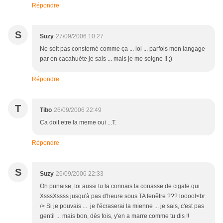
Répondre
S
Suzy
27/09/2006 10:27
Ne soit pas consterné comme ça ... lol ... parfois mon langage
par en cacahuète je sais ... mais je me soigne !! ;)
Répondre
T
Tibo
26/09/2006 22:49
Ca doit etre la meme oui ...T.
Répondre
S
Suzy
26/09/2006 22:33
Oh punaise, toi aussi tu la connais la conasse de cigale qui
XsssXssss jusqu'à pas d'heure sous TA fenêtre ??? looool<br
/> Si je pouvais ... je l'écraserai la mienne ... je sais, c'est pas
gentil ... mais bon, dès fois, y'en a marre comme tu dis !!