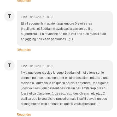
Répondre
T
Tibo
18/09/2006 18:08
Et a l epoque ils n avaient pas encore 5 etoiles les
bresiliens...et Saddam n avait pas la carrure qu il a
aujourd'hui ...En revanche on ne le voit pas bien mais il etait
en jogging noir et en pantoufles... ; DT.
Répondre
T
Tibo
18/09/2006 18:05
Il y a quelques siecles lorsque Saddam et moi etions sur le
chemin pour se raccompagner et faire des allers retours d'une
maison a l autre voilà ce que tu pouvais entendre:Des cigales
, des voitures ( qui passent des fois un peu limite trop pres du
fossé et ca claxonne...), des zoziaux ,des chiens , etc etc...C
etait ca que je voulais retranscrire mais il suffit d avoir un peu
d imagination et tu entends ce que tu veux apres tout...T.
Répondre