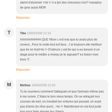
ateint d'alzeimer !<br /> il a tjrs des cheuveux non? maisplus
de gras aussi MDR
Répondre
T
Tibo
18/09/2006 22:32
AAAAAAHHHH QUE !!!bon c est vrai que tu avais plus de
ceveux...Pour le reste tout est faux...J ai toujours ete meilleur
que toi en Kart<br /> D'aileurs c est toi qui a eu besoin d un
stage pour te mettre a niveau je te signale!T es bidon mon
frere !T.
Répondre
M
Methos
18/09/2006 22:04
Tu te souviens comment t'attaquais et que t'arrivais même pas
à me suivre. C'étais le bon vieux temps. On se retraçait nos
courses de kart, on insultait les voitures qui passait, on avait
pas d'amis (le rêve quoi)...<br /> Maintenant on est tout juste
bon pour faire aboyer les chiens