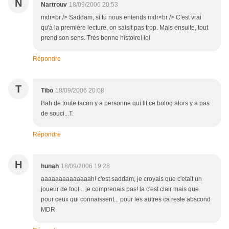
N
Nartrouv
18/09/2006 20:53
mdr<br /> Saddam, si tu nous entends mdr<br /> C'est vrai
qu'à la première lecture, on saisit pas trop. Mais ensuite, tout
prend son sens. Très bonne histoire! lol
Répondre
T
Tibo
18/09/2006 20:08
Bah de toute facon y a personne qui lit ce bolog alors y a pas
de souci...T.
Répondre
H
hunah
18/09/2006 19:28
aaaaaaaaaaaaaah! c'est saddam, je croyais que c'etait un
joueur de foot... je comprenais pas! la c'est clair mais que
pour ceux qui connaissent... pour les autres ca reste abscond
MDR