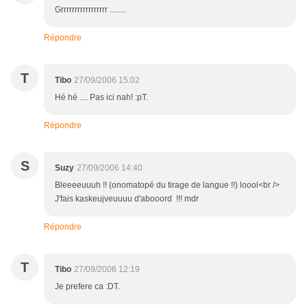
Grrrrrrrrrrrrrrrrr ........
Répondre
T
Tibo
27/09/2006 15:02
Hé hé .... Pas ici nah! :pT.
Répondre
S
Suzy
27/09/2006 14:40
Bleeeeuuuh !! (onomatopé du tirage de langue !!) loool<br />
J'fais kaskeujveuuuu d'abooord !!! mdr
Répondre
T
Tibo
27/09/2006 12:19
Je prefere ca :DT.