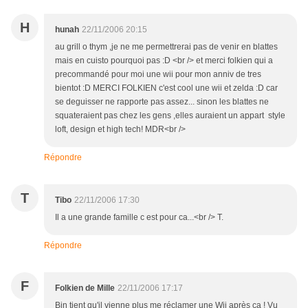
H
hunah
22/11/2006 20:15
au grill o thym ,je ne me permettrerai pas de venir en blattes
mais en cuisto pourquoi pas :D <br /> et merci folkien qui a
precommandé pour moi une wii pour mon anniv de tres
bientot :D MERCI FOLKIEN c'est cool une wii et zelda :D car
se deguisser ne rapporte pas assez... sinon les blattes ne
squateraient pas chez les gens ,elles auraient un appart style
loft, design et high tech! MDR<br />
Répondre
T
Tibo
22/11/2006 17:30
Il a une grande famille c est pour ca...<br /> T.
Répondre
F
Folkien de Mille
22/11/2006 17:17
Bin tient qu'il vienne plus me réclamer une Wii après ça ! Vu