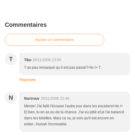
Commentaires
Ajouter un commentaire
T
Tibo
26/11/2006 23:00
T as pas remarqué qu il est pas passé?<br /> T.
Répondre
N
Nartrouv
26/11/2006 22:48
Merde! J'ai failli l'écraser l'autre jour dans les escaliers!<br />
Et ben, tu en as eu de la chance. J'ai eu pitié et je l'ai balancé
dans les toilettes. Mais ca va, je vois qu'il est encore en
entier...Hunah l'increvable.