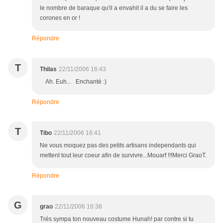
le nombre de baraque qu'il a envahit il a du se faire les
corones en or !
Répondre
T
Thilas
22/11/2006 16:43
Ah. Euh... Enchanté :)
Répondre
T
Tibo
22/11/2006 16:41
Ne vous moquez pas des petits artisans independants qui
mettent tout leur coeur afin de survivre...Mouarf !!!Merci GraoT.
Répondre
G
grao
22/11/2006 16:38
Trés sympa ton nouveau costume Hunah! par contre si tu