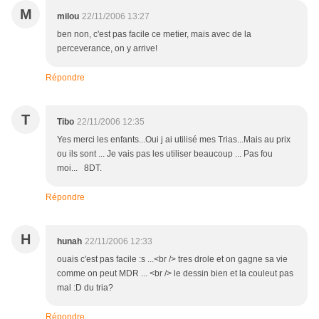
M
milou
22/11/2006 13:27
ben non, c'est pas facile ce metier, mais avec de la
perceverance, on y arrive!
Répondre
T
Tibo
22/11/2006 12:35
Yes merci les enfants...Oui j ai utilisé mes Trias...Mais au prix
ou ils sont ... Je vais pas les utiliser beaucoup ... Pas fou
moi... 8DT.
Répondre
H
hunah
22/11/2006 12:33
ouais c'est pas facile :s ...<br /> tres drole et on gagne sa vie
comme on peut MDR ... <br /> le dessin bien et la couleut pas
mal :D du tria?
Répondre