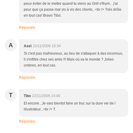
peux éviter de le mettre quand tu viens au Grill o'thym... j'ai
peur que ça passe mal vis à vis des clients...<br /> Trés drôle
en tout cas! Bravo Tibo.
Répondre
A
Axel
22/11/2006 16:34
Si c'est pas malheureux, au lieu de s'attaquer à des inconnus,
il s'infiltre chez ses amis !!! Mais où va le monde ? Jolies
ombres, en tout cas.
Répondre
T
Tibo
22/11/2006 14:00
Et encore...Je vais bientot faire un truc sur la dure vie de l
illustrateur...<br /> T.
Répondre