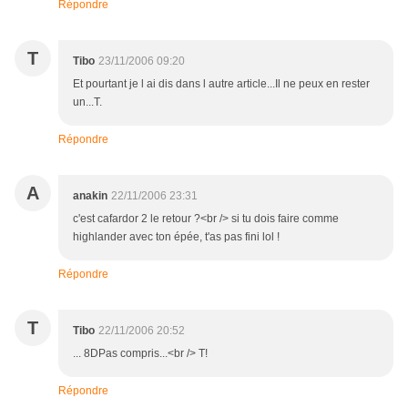
Répondre
T
Tibo
23/11/2006 09:20
Et pourtant je l ai dis dans l autre article...Il ne peux en rester
un...T.
Répondre
A
anakin
22/11/2006 23:31
c'est cafardor 2 le retour ?<br /> si tu dois faire comme
highlander avec ton épée, t'as pas fini lol !
Répondre
T
Tibo
22/11/2006 20:52
... 8DPas compris...<br /> T!
Répondre