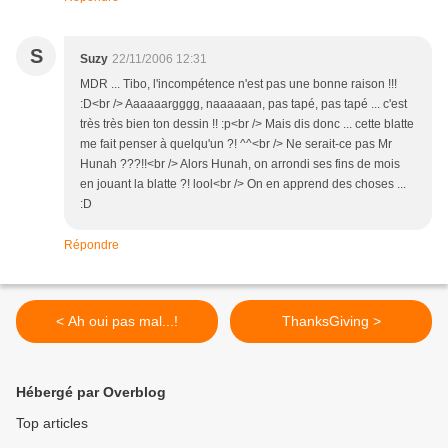
S
Suzy
22/11/2006 12:31
MDR ... Tibo, l'incompétence n'est pas une bonne raison !!!
:D<br /> Aaaaaargggg, naaaaaan, pas tapé, pas tapé ... c'est
très très bien ton dessin !! :p<br /> Mais dis donc ... cette blatte
me fait penser à quelqu'un ?! ^^<br /> Ne serait-ce pas Mr
Hunah ???!!<br /> Alors Hunah, on arrondi ses fins de mois
en jouant la blatte ?! lool<br /> On en apprend des choses ...
:D
Répondre
< Ah oui pas mal...!
ThanksGiving >
Hébergé par Overblog
Top articles