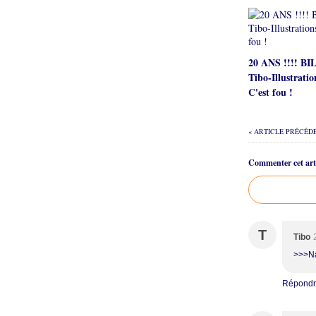
20 ANS !!!! B
Tibo-Illustratio
C'est fou !
« ARTICLE PRÉCÉD
Commenter cet arti
T
Tibo
>>>Nar
Répond