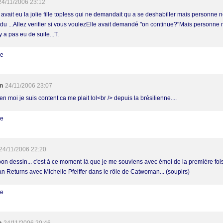
24/11/2006 23:12
avait eu la jolie fille topless qui ne demandait qu a se deshabiller mais personne n
du ...Allez verifier si vous voulezElle avait demandé "on continue?"Mais personne n 
y a pas eu de suite...T.
re
n
24/11/2006 23:07
n moi je suis content ca me plait lol<br /> depuis la brésilienne....
re
24/11/2006 22:20
bon dessin... c'est à ce moment-là que je me souviens avec émoi de la première fois
n Returns avec Michelle Pfeiffer dans le rôle de Catwoman... (soupirs)
re