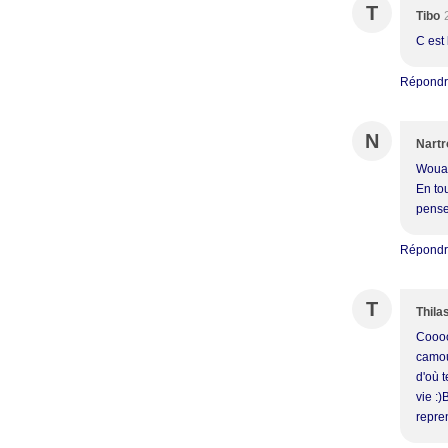
T
Tibo
C est
Répond
N
Nartr
Wouao
En tou
pense
Répond
T
Thila
Coooo
camou
d'où t
vie :)
repre