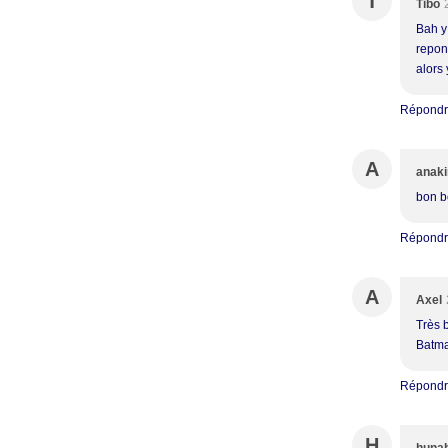
T
Tibo
Bah y 
repon
alors 
Répond
A
anaki
bon be
Répond
A
Axel
Très 
Batma
Répond
H