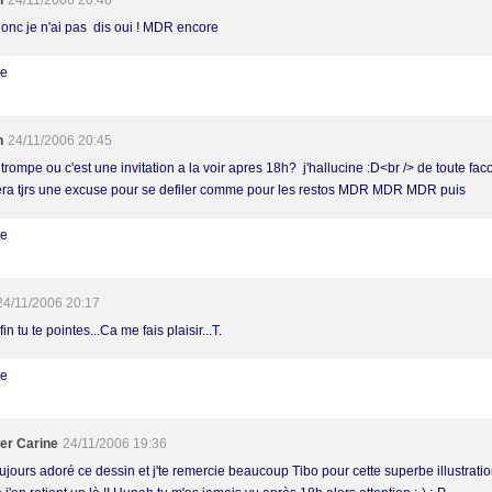
h
24/11/2006 20:46
donc je n'ai pas dis oui ! MDR encore
re
h
24/11/2006 20:45
trompe ou c'est une invitation a la voir apres 18h? j'hallucine :D<br /> de toute facon
era tjrs une excuse pour se defiler comme pour les restos MDR MDR MDR puis
re
24/11/2006 20:17
in tu te pointes...Ca me fais plaisir...T.
re
er Carine
24/11/2006 19:36
oujours adoré ce dessin et j'te remercie beaucoup Tibo pour cette superbe illustratio