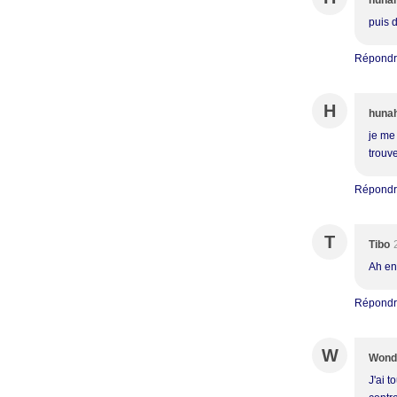
huna
puis 
Répond
H
huna
je me 
trouv
Répond
T
Tibo
Ah enf
Répond
W
Wond
J'ai t