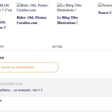
Trouvé C
Rider: Old, Pirates-
Le Bilog Tibo
ILOG
Caraibes.com
Illustrations !
ns !!
ENT
ACCUEIL
cle
Ajouter un commentaire
26/11/2006 22:54
t'tiens ... un revenant...<br /> T.
re