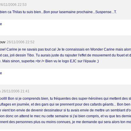
26/11/2006 22:53
 bien ca Thilas tu suis bien...Bon pour lasemaine prochaine...Suspense...T.
re
ouv
26/11/2006 22:52
w! Carine je ne savais pas tout ca! Je te connaissais en Wonder Carine mais alors 
t cas, joli dessin Tibo. Tu aurais juste du rajouter l'effet de mouvement du fouet et 
. Mais sinon, superbe.<br /> Bien vu le logo EJC sur l'épaule ;)
re
s
26/11/2006 21:41
ollll Bon si je comprends bien, tu fréquentes des super-héroïnes qui mettent des s
flages en journée, et des gars qui se prennent pour des cafards géants... Bon be
e vient ton envie de devenir dessinateur si tu avais envie de mettre un semblant d'o
Bon donc on attend le mec nu cette semaine si j'ai bien compris, et vu que tes derni
nnent des personnes plus ou moins connues, je me demande qui sera alors ton mo