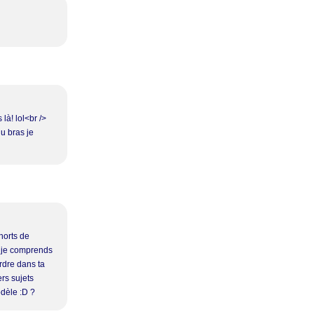
là! lol<br />
du bras je
horts de
n je comprends
rdre dans ta
ers sujets
dèle :D ?