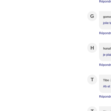
Répond
G
gome
jolie 
Répond
H
huna
je pla
Répond
T
Tibo
Ah et
Répond