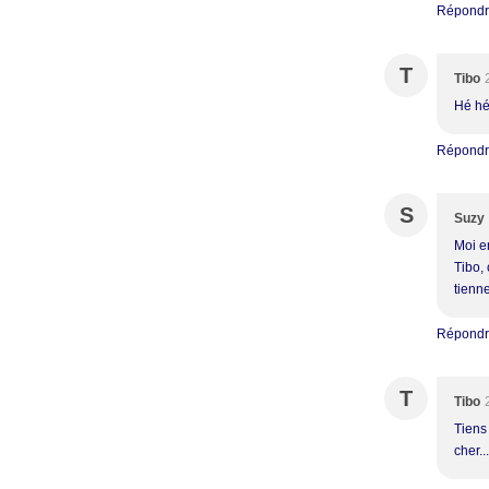
Répond
T
Tibo
Hé hé.
Répond
S
Suzy
Moi en
Tibo, 
tienne
Répond
T
Tibo
Tiens
cher..