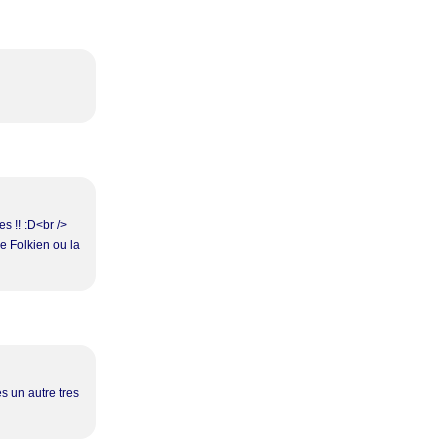
es !! :D<br />
de Folkien ou la
s un autre tres