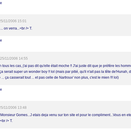
re
25/11/2006 15:01
.. on verra...<br /> T.
re
25/11/2006 14:55
 tous les cas, j'ai pas dit qu'elle était moche !! J'ai juste dit que je préfère les homm
ça serait super un wonder boy !! lol (mais par pitié, qu'il n'ait pas la tête de'Hunah, 
 ... ça casserait tout ... et pas celle de Nartrouv' non plus, c'est le mien !!! lol)
re
25/11/2006 13:48
 Monsieur Gomes...J etais deja venu sur ton site et pour le compliment...Vous en ete
.<br /> T.