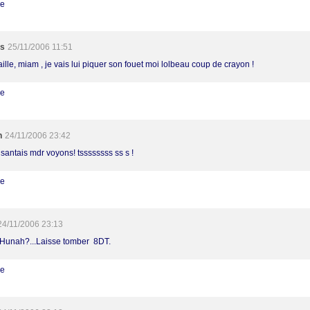
re
s
25/11/2006 11:51
taille, miam , je vais lui piquer son fouet moi lolbeau coup de crayon !
re
h
24/11/2006 23:42
isantais mdr voyons! tssssssss ss s !
re
24/11/2006 23:13
 Hunah?...Laisse tomber 8DT.
re