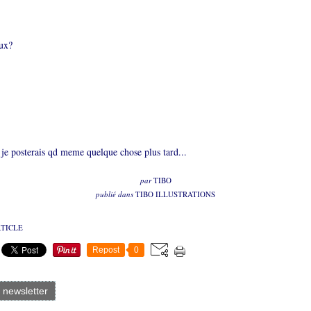
ux?
 je posterais qd meme quelque chose plus tard...
par
TIBO
publié dans
TIBO ILLUSTRATIONS
RTICLE
Repost
0
a newsletter