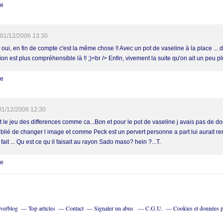
re
01/12/2006 13:30
.. oui, en fin de compte c'est la même chose !! Avec un pot de vaseline à la place ...
sion est plus compréhensible là !! ;)<br /> Enfin, vivement la suite qu'on ait un peu plu
re
01/12/2006 12:30
it le jeu des differences comme ca...Bon et pour le pot de vaseline j avais pas de d
oublié de changer l image et comme Peck est un pervert personne a part lui aurait r
fait ... Qu est ce qu il faisait au rayon Sado maso? hein ?...T.
re
Overblog
Top articles
Contact
Signaler un abus
C.G.U.
Cookies et données p