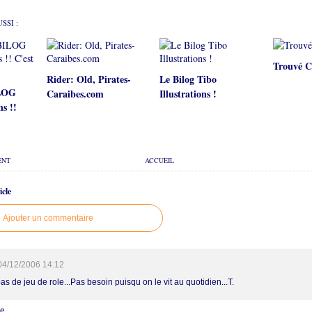
SSI :
Trouvé C
Rider: Old, Pirates-
Le Bilog Tibo
ILOG
Caraibes.com
Illustrations !
ns !!
ENT
ACCUEIL
cle
Ajouter un commentaire
04/12/2006 14:12
s de jeu de role...Pas besoin puisqu on le vit au quotidien...T.
re