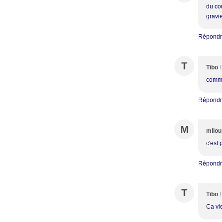
du cou
gravi
Répond
T
Tibo
commen
Répond
M
milou
c'est 
Répond
T
Tibo
Ca vie