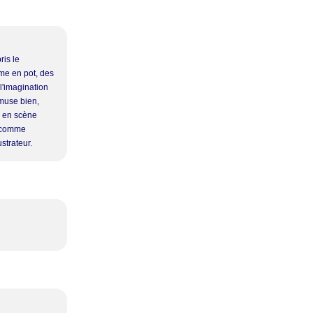
ris le
mme en pot, des
 l'imagination
amuse bien,
e en scène
, comme
ustrateur.