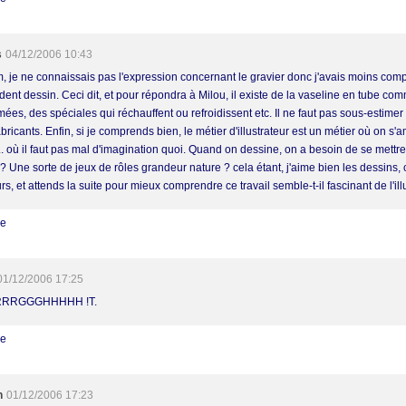
s
04/12/2006 10:43
 je ne connaissais pas l'expression concernant le gravier donc j'avais moins comp
dent dessin. Ceci dit, et pour répondra à Milou, il existe de la vaseline en tube co
ées, des spéciales qui réchauffent ou refroidissent etc. Il ne faut pas sous-estimer
bricants. Enfin, si je comprends bien, le métier d'illustrateur est un métier où on s'
... où il faut pas mal d'imagination quoi. Quand on dessine, on a besoin de se mettr
 ? Une sorte de jeux de rôles grandeur nature ? cela étant, j'aime bien les dessins
rs, et attends la suite pour mieux comprendre ce travail semble-t-il fascinant de l'ill
re
01/12/2006 17:25
RRGGGHHHHH !T.
re
h
01/12/2006 17:23