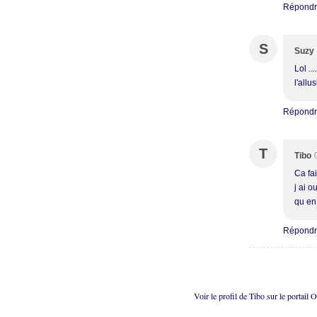
Répond
S
Suzy
Lol ..
l'allu
Répond
T
Tibo
Ca fa
j ai 
qu en 
Répond
Voir le profil de
Tibo
sur le portail 