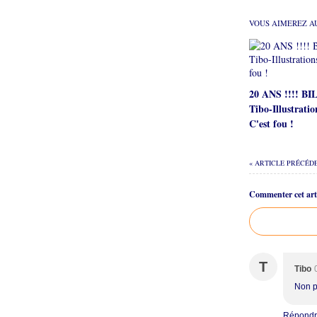
VOUS AIMEREZ AU
20 ANS !!!! B
Tibo-Illustratio
C'est fou !
« ARTICLE PRÉCÉD
Commenter cet arti
T
Tibo
Non pa
Répond