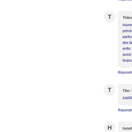
T
Thila
Humm,
précé
parfum
des fa
enfin
aussi
toujou
Répond
T
Tibo
AARR
Répond
H
huna