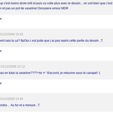
p c'est moins drole lolll et puis ca colle plus avec le dessin... on voit bien que c'es
er et pas un pot de vaseline! Grossiere erreur MDR
re
01/12/2006 15:42
t sais tu ca? 8pOui c est juste que j ai pas repris cette partie du dessin...T.
re
01/12/2006 15:12
pas en tube la vaseline????<br /> "d'accord, je retourne sous le canapé! :(
re
01/12/2006 13:46
ndra ... Au fur et a mesure...T.