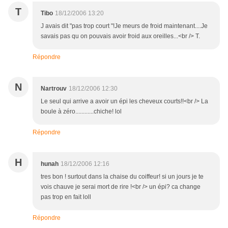
T
Tibo
18/12/2006 13:20
J avais dit "pas trop court "!Je meurs de froid maintenant....Je
savais pas qu on pouvais avoir froid aux oreilles...<br /> T.
Répondre
N
Nartrouv
18/12/2006 12:30
Le seul qui arrive a avoir un épi les cheveux courts!!<br /> La
boule à zéro............chiche! lol
Répondre
H
hunah
18/12/2006 12:16
tres bon ! surtout dans la chaise du coiffeur! si un jours je te
vois chauve je serai mort de rire !<br /> un épi? ca change
pas trop en fait loll
Répondre