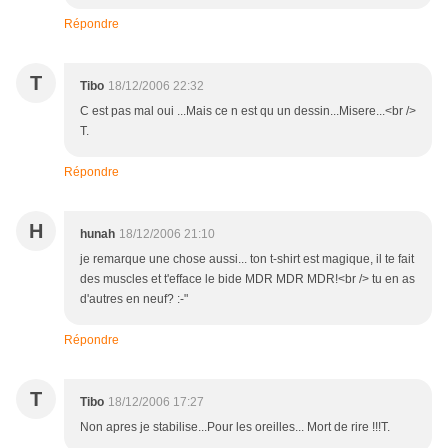
Répondre
T
Tibo
18/12/2006 22:32
C est pas mal oui ...Mais ce n est qu un dessin...Misere...<br />
T.
Répondre
H
hunah
18/12/2006 21:10
je remarque une chose aussi... ton t-shirt est magique, il te fait
des muscles et t'efface le bide MDR MDR MDR!<br /> tu en as
d'autres en neuf? :-"
Répondre
T
Tibo
18/12/2006 17:27
Non apres je stabilise...Pour les oreilles... Mort de rire !!!T.