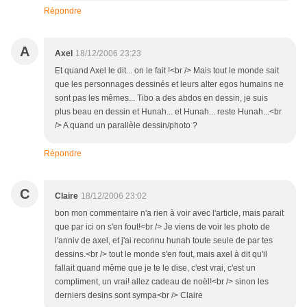
Répondre
A
Axel
18/12/2006 23:23
Et quand Axel le dit... on le fait !<br /> Mais tout le monde sait
que les personnages dessinés et leurs alter egos humains ne
sont pas les mêmes... Tibo a des abdos en dessin, je suis
plus beau en dessin et Hunah... et Hunah... reste Hunah...<br
/> A quand un parallèle dessin/photo ?
Répondre
C
Claire
18/12/2006 23:02
bon mon commentaire n'a rien à voir avec l'article, mais parait
que par ici on s'en fout!<br /> Je viens de voir les photo de
l'anniv de axel, et j'ai reconnu hunah toute seule de par tes
dessins.<br /> tout le monde s'en fout, mais axel à dit qu'il
fallait quand même que je te le dise, c'est vrai, c'est un
compliment, un vrai! allez cadeau de noël!<br /> sinon les
derniers desins sont sympa<br /> Claire