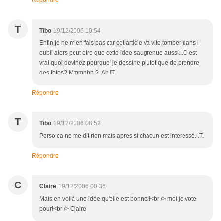
Répondre
T
Tibo
19/12/2006 10:54
Enfin je ne m en fais pas car cet article va vite tomber dans l
oubli alors peut etre que cette idee saugrenue aussi...C est
vrai quoi devinez pourquoi je dessine plutot que de prendre
des fotos? Mmmhhh ? Ah !T.
Répondre
T
Tibo
19/12/2006 08:52
Perso ca ne me dit rien mais apres si chacun est interessé...T.
Répondre
C
Claire
19/12/2006 00:36
Mais en voilà une idée qu'elle est bonne!!<br /> moi je vote
pour!<br /> Claire