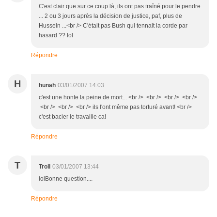
C'est clair que sur ce coup là, ils ont pas traîné pour le pendre
... 2 ou 3 jours après la décision de justice, paf, plus de
Hussein ...<br /> C'était pas Bush qui tennait la corde par
hasard ?? lol
Répondre
H
hunah
03/01/2007 14:03
c'est une honte la peine de mort... <br /> <br /> <br /> <br />
<br /> <br /> <br /> ils l'ont même pas torturé avant! <br />
c'est bacler le travaille ca!
Répondre
T
Troll
03/01/2007 13:44
lolBonne question....
Répondre