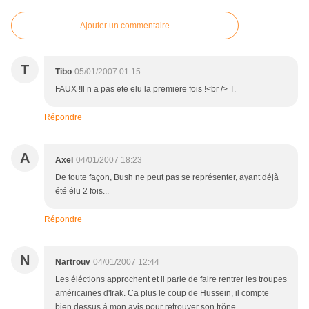
Ajouter un commentaire
T
Tibo
05/01/2007 01:15
FAUX !Il n a pas ete elu la premiere fois !<br /> T.
Répondre
A
Axel
04/01/2007 18:23
De toute façon, Bush ne peut pas se représenter, ayant déjà
été élu 2 fois...
Répondre
N
Nartrouv
04/01/2007 12:44
Les éléctions approchent et il parle de faire rentrer les troupes
américaines d'Irak. Ca plus le coup de Hussein, il compte
bien dessus à mon avis pour retrouver son trône.