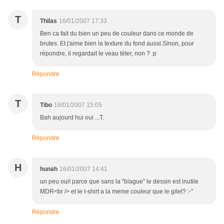
T
Thilas
16/01/2007 17:33
Ben ca fait du bien un peu de couleur dans ce monde de
brutes. Et j'aime bien la texture du fond aussi.Sinon, pour
répondre, il regardait le veau téter, non ? :p
Répondre
T
Tibo
16/01/2007 15:05
Bah aujourd hui oui ...T.
Répondre
H
hunah
16/01/2007 14:41
un peu oui! parce que sans la "blague" le dessin est inutile
MDR<br /> et le t-shirt a la meme couleur que le gilet? :-"
Répondre