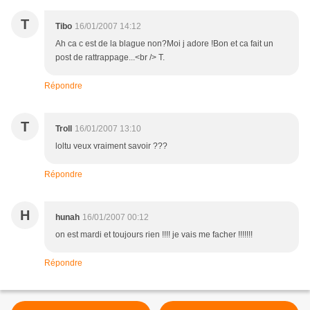
T
Tibo
16/01/2007 14:12
Ah ca c est de la blague non?Moi j adore !Bon et ca fait un
post de rattrappage...<br /> T.
Répondre
T
Troll
16/01/2007 13:10
loltu veux vraiment savoir ???
Répondre
H
hunah
16/01/2007 00:12
on est mardi et toujours rien !!!! je vais me facher !!!!!!!
Répondre