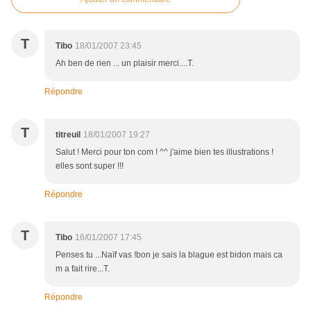
T
Tibo
18/01/2007 23:45
Ah ben de rien ... un plaisir merci....T.
Répondre
T
titreuil
18/01/2007 19:27
Salut ! Merci pour ton com ! ^^ j'aime bien tes illustrations !
elles sont super !!!
Répondre
T
Tibo
16/01/2007 17:45
Penses tu ...Naïf vas !bon je sais la blague est bidon mais ca
m a fait rire...T.
Répondre