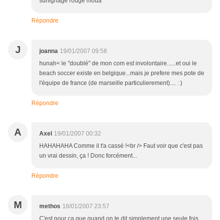
surlignage rouge moua
Répondre
J
joanna
19/01/2007 09:58
hunah< le "doublé" de mon com est involontaire......et oui le
beach soccer existe en belgique...mais je prefere mes pote de
l'équipe de france (de marseille particulierement).... : )
Répondre
A
Axel
19/01/2007 00:32
HAHAHAHA Comme il t'a cassé !<br /> Faut voir que c'est pas
un vrai dessin, ça ! Donc forcément...
Répondre
M
methos
18/01/2007 23:57
C'est pour ça que quand on te dit simplement une seule fois