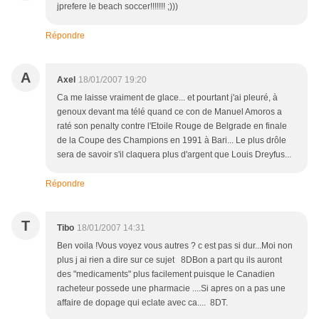
jprefere le beach soccer!!!!!!! ;)))
Répondre
A
Axel
18/01/2007 19:20
Ca me laisse vraiment de glace... et pourtant j'ai pleuré, à
genoux devant ma télé quand ce con de Manuel Amoros a
raté son penalty contre l'Etoile Rouge de Belgrade en finale
de la Coupe des Champions en 1991 à Bari... Le plus drôle
sera de savoir s'il claquera plus d'argent que Louis Dreyfus...
Répondre
T
Tibo
18/01/2007 14:31
Ben voila !Vous voyez vous autres ? c est pas si dur...Moi non
plus j ai rien a dire sur ce sujet 8DBon a part qu ils auront
des "medicaments" plus facilement puisque le Canadien
racheteur possede une pharmacie ....Si apres on a pas une
affaire de dopage qui eclate avec ca.... 8DT.