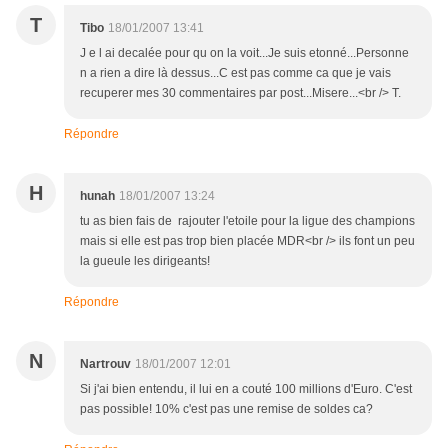
T
Tibo
18/01/2007 13:41
J e l ai decalée pour qu on la voit...Je suis etonné...Personne
n a rien a dire là dessus...C est pas comme ca que je vais
recuperer mes 30 commentaires par post...Misere...<br /> T.
Répondre
H
hunah
18/01/2007 13:24
tu as bien fais de rajouter l'etoile pour la ligue des champions
mais si elle est pas trop bien placée MDR<br /> ils font un peu
la gueule les dirigeants!
Répondre
N
Nartrouv
18/01/2007 12:01
Si j'ai bien entendu, il lui en a couté 100 millions d'Euro. C'est
pas possible! 10% c'est pas une remise de soldes ca?