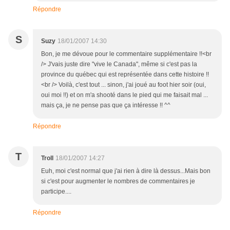
Répondre
S
Suzy
18/01/2007 14:30
Bon, je me dévoue pour le commentaire supplémentaire !!<br
/> J'vais juste dire "vive le Canada", même si c'est pas la
province du québec qui est représentée dans cette histoire !!
<br /> Voilà, c'est tout ... sinon, j'ai joué au foot hier soir (oui,
oui moi !!) et on m'a shooté dans le pied qui me faisait mal ...
mais ça, je ne pense pas que ça intéresse !! ^^
Répondre
T
Troll
18/01/2007 14:27
Euh, moi c'est normal que j'ai rien à dire là dessus...Mais bon
si c'est pour augmenter le nombres de commentaires je
participe....
Répondre