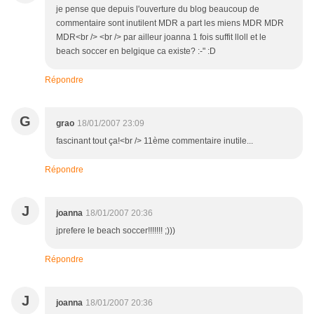
je pense que depuis l'ouverture du blog beaucoup de
commentaire sont inutilent MDR a part les miens MDR MDR
MDR<br /> <br /> par ailleur joanna 1 fois suffit lloll et le
beach soccer en belgique ca existe? :-" :D
Répondre
G
grao
18/01/2007 23:09
fascinant tout ça!<br /> 11ème commentaire inutile...
Répondre
J
joanna
18/01/2007 20:36
jprefere le beach soccer!!!!!!! ;)))
Répondre
J
joanna
18/01/2007 20:36