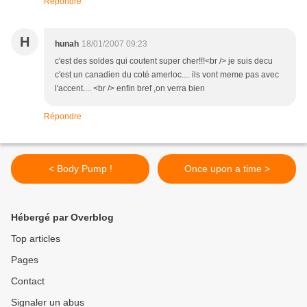
Répondre
H
hunah
18/01/2007 09:23
c'est des soldes qui coutent super cher!!!<br /> je suis decu
c'est un canadien du coté amerloc.... ils vont meme pas avec
l'accent.... <br /> enfin bref ,on verra bien
Répondre
< Body Pump !
Once upon a time >
Hébergé par Overblog
Top articles
Pages
Contact
Signaler un abus