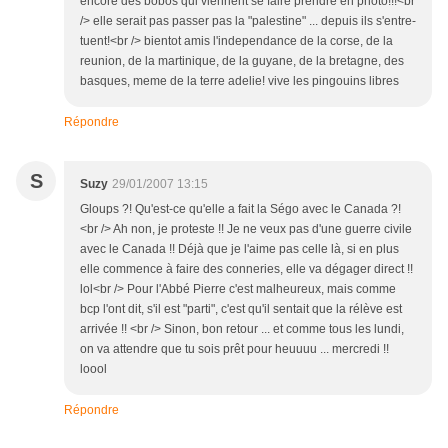
encore des bobos qui viennent se faire prendre en photo!!!<br
/> elle serait pas passer pas la "palestine" ... depuis ils s'entre-
tuent!<br /> bientot amis l'independance de la corse, de la
reunion, de la martinique, de la guyane, de la bretagne, des
basques, meme de la terre adelie! vive les pingouins libres
Répondre
S
Suzy
29/01/2007 13:15
Gloups ?! Qu'est-ce qu'elle a fait la Ségo avec le Canada ?!
<br /> Ah non, je proteste !! Je ne veux pas d'une guerre civile
avec le Canada !! Déjà que je l'aime pas celle là, si en plus
elle commence à faire des conneries, elle va dégager direct !!
lol<br /> Pour l'Abbé Pierre c'est malheureux, mais comme
bcp l'ont dit, s'il est "parti", c'est qu'il sentait que la rélève est
arrivée !! <br /> Sinon, bon retour ... et comme tous les lundi,
on va attendre que tu sois prêt pour heuuuu ... mercredi !!
loool
Répondre