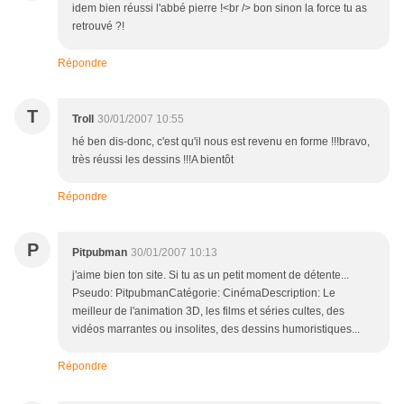
idem bien réussi l'abbé pierre !<br /> bon sinon la force tu as
retrouvé ?!
Répondre
T
Troll
30/01/2007 10:55
hé ben dis-donc, c'est qu'il nous est revenu en forme !!!bravo,
très réussi les dessins !!!A bientôt
Répondre
P
Pitpubman
30/01/2007 10:13
j'aime bien ton site. Si tu as un petit moment de détente...
Pseudo: PitpubmanCatégorie: CinémaDescription: Le
meilleur de l'animation 3D, les films et séries cultes, des
vidéos marrantes ou insolites, des dessins humoristiques...
Répondre