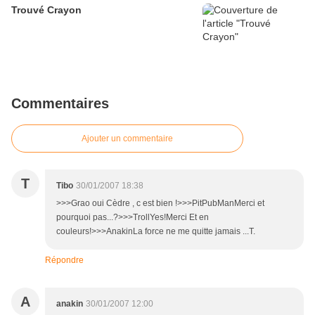
Trouvé Crayon
Commentaires
Ajouter un commentaire
T
Tibo
30/01/2007 18:38
>>>Grao oui Cèdre , c est bien !>>>PitPubManMerci et
pourquoi pas...?>>>TrollYes!Merci Et en
couleurs!>>>AnakinLa force ne me quitte jamais ...T.
Répondre
A
anakin
30/01/2007 12:00