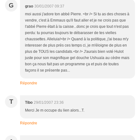
G
grao
30/01/2007 09:37
moi aussi j'adore ton abbé Pierre. <br /> Si tu as des choses à
vendre, c'est à Emmaus qu'il faut aller et je ne crois pas que
l'abbé Pierre était à la caisse...donc je crois que tout n'est pas
perdu: tu pourras toujours te débarasser de tes vielles
chaussettes. Alleluia!<br /> Quand à la politique, j'ai beau m'y
interesser de plus près ces temps ci, je m'éloigne de plus en
plus de TOUS les candidats.<br /> J'aurais bien voté Hulot
juste pour son magnifique gel douche Ushuaïa au cèdre mais
bon ça nous fait pas un programme ça et puis de toutes
façons il se présente pas...
Répondre
T
Tibo
29/01/2007 23:36
Merci Je m occupe du lien alors...T.
Répondre