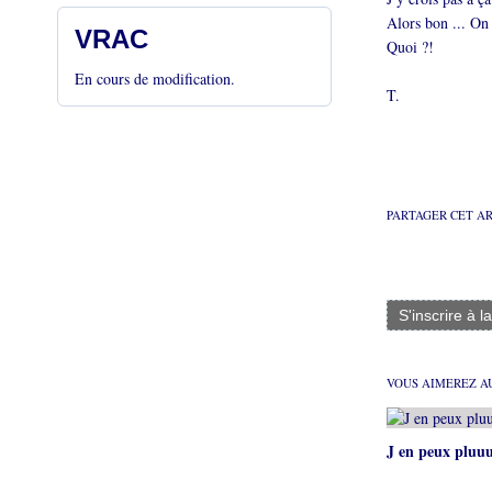
Alors bon ... On
VRAC
Quoi ?!
En cours de modification.
T.
PARTAGER CET A
S'inscrire à l
VOUS AIMEREZ AU
J en peux pluuu