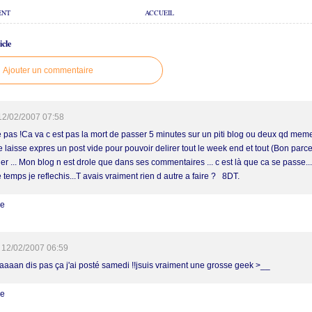
ENT
ACCUEIL
cle
Ajouter un commentaire
12/02/2007 07:58
pas !Ca va c est pas la mort de passer 5 minutes sur un piti blog ou deux qd meme 
e laisse expres un post vide pour pouvoir delirer tout le week end et tout (Bon parce 
uer ... Mon blog n est drole que dans ses commentaires ... c est là que ca se passe.
temps je reflechis...T avais vraiment rien d autre a faire ? 8DT.
re
12/02/2007 06:59
aaaan dis pas ça j'ai posté samedi !!jsuis vraiment une grosse geek >__
re