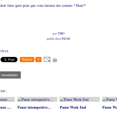
 doit faire quoi pour que vous laissiez des comms ? Hein?!
par
TIBO
publié dans
PAUSE
RTICLE
Repost
0
a newsletter
SSI :
uus ....
Pause intempestive...
Pause Week End
Pause W