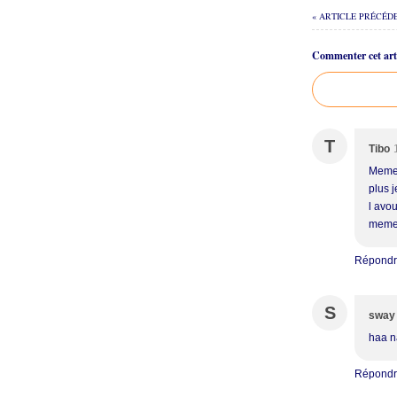
« ARTICLE PRÉCÉD
Commenter cet arti
T
Tibo
Meme 
plus j
l avo
meme 
Répond
S
sway
haa n
Répond