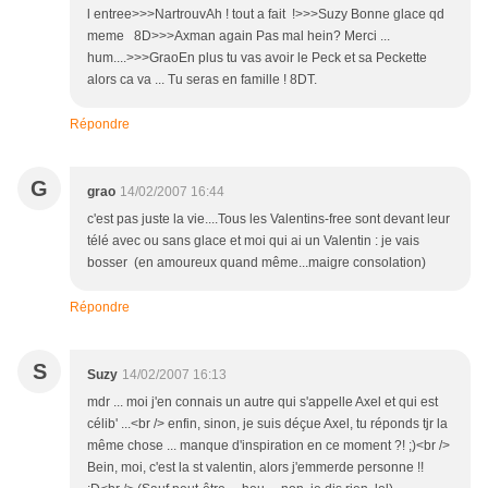
l entree>>>NartrouvAh ! tout a fait !>>>Suzy Bonne glace qd
meme 8D>>>Axman again Pas mal hein? Merci ...
hum....>>>GraoEn plus tu vas avoir le Peck et sa Peckette
alors ca va ... Tu seras en famille ! 8DT.
Répondre
G
grao
14/02/2007 16:44
c'est pas juste la vie....Tous les Valentins-free sont devant leur
télé avec ou sans glace et moi qui ai un Valentin : je vais
bosser (en amoureux quand même...maigre consolation)
Répondre
S
Suzy
14/02/2007 16:13
mdr ... moi j'en connais un autre qui s'appelle Axel et qui est
célib' ...<br /> enfin, sinon, je suis déçue Axel, tu réponds tjr la
même chose ... manque d'inspiration en ce moment ?! ;)<br />
Bein, moi, c'est la st valentin, alors j'emmerde personne !!