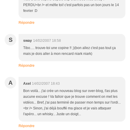
PERDU<br /> et méfie toi! c'est parfois pas un bon jours le 14
fevrier :D
Répondre
S
sway
14/02/2007 18:58
Tibo..... trouve-toi une copine !! ;)(bon allez c'est pas tout ça
mais je dois aller à mon rencard niark niark)
Répondre
A
Axel
14/02/2007 18:43
Bon voilà... j'ai crée un nouveau blog sur over-blog, t'as plus
aucune excuse ! Va falloir que je trouve comment on met les
vidéos... Bref, j'ai pas terminé de passer mon temps sur l'ordi...
<br /> Sinon, j'ai déjà bouffé ma glace et je vais attaquer
l'apéro... un whisky... Juste un doigt...
Répondre