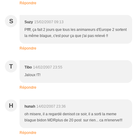
Répondre
S
Suzy
15/02/2007 09:13
Pffff, ça fait 2 jours que tous les animareurs d'Europe 2 sortent
la même blague, c'est pour ça que j'ai pas relevé !!
Répondre
T
Tibo
14/02/2007 23:55
Jaloux !T!
Répondre
H
hunah
14/02/2007 23:36
oh misere, il a regardé denisot ce soir, il a sorti la meme
blague bidon MDRplus de 20 post sur rien... ca m'enerve!!!
Répondre