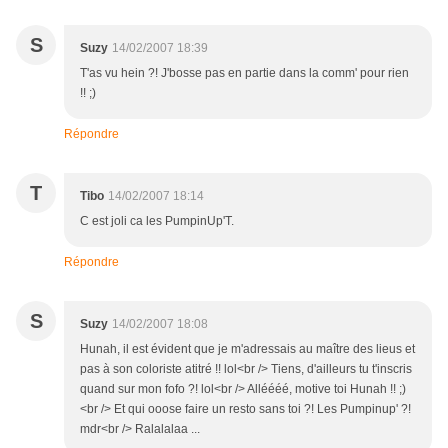
S
Suzy
14/02/2007 18:39
T'as vu hein ?! J'bosse pas en partie dans la comm' pour rien
!! ;)
Répondre
T
Tibo
14/02/2007 18:14
C est joli ca les PumpinUp'T.
Répondre
S
Suzy
14/02/2007 18:08
Hunah, il est évident que je m'adressais au maître des lieus et
pas à son coloriste atitré !! lol<br /> Tiens, d'ailleurs tu t'inscris
quand sur mon fofo ?! lol<br /> Alléééé, motive toi Hunah !! ;)
<br /> Et qui ooose faire un resto sans toi ?! Les Pumpinup' ?!
mdr<br /> Ralalalaa ...