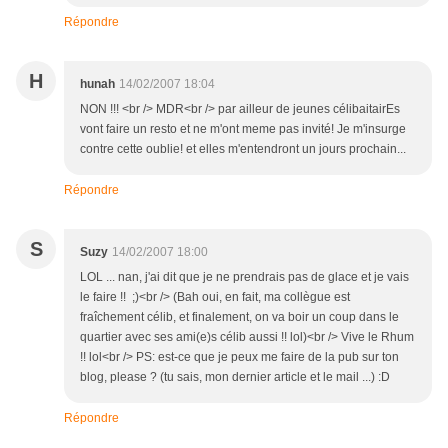
Répondre
H
hunah
14/02/2007 18:04
NON !!! <br /> MDR<br /> par ailleur de jeunes célibaitairEs
vont faire un resto et ne m'ont meme pas invité! Je m'insurge
contre cette oublie! et elles m'entendront un jours prochain...
Répondre
S
Suzy
14/02/2007 18:00
LOL ... nan, j'ai dit que je ne prendrais pas de glace et je vais
le faire !! ;)<br /> (Bah oui, en fait, ma collègue est
fraîchement célib, et finalement, on va boir un coup dans le
quartier avec ses ami(e)s célib aussi !! lol)<br /> Vive le Rhum
!! lol<br /> PS: est-ce que je peux me faire de la pub sur ton
blog, please ? (tu sais, mon dernier article et le mail ...) :D
Répondre