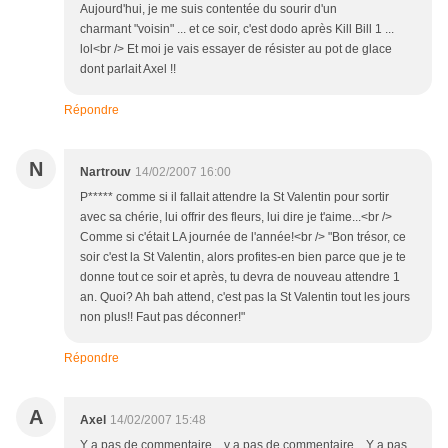
Aujourd'hui, je me suis contentée du sourir d'un
charmant "voisin" ... et ce soir, c'est dodo après Kill Bill 1 ...
lol<br /> Et moi je vais essayer de résister au pot de glace
dont parlait Axel !!
Répondre
N
Nartrouv
14/02/2007 16:00
P***** comme si il fallait attendre la St Valentin pour sortir
avec sa chérie, lui offrir des fleurs, lui dire je t'aime...<br />
Comme si c'était LA journée de l'année!<br /> "Bon trésor, ce
soir c'est la St Valentin, alors profites-en bien parce que je te
donne tout ce soir et après, tu devra de nouveau attendre 1
an. Quoi? Ah bah attend, c'est pas la St Valentin tout les jours
non plus!! Faut pas déconner!"
Répondre
A
Axel
14/02/2007 15:48
Y a pas de commentaire... y a pas de commentaire... Y a pas