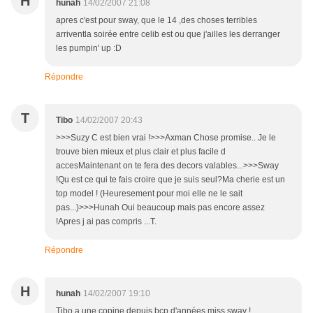
H
hunah
14/02/2007 21:08
apres c'est pour sway, que le 14 ,des choses terribles
arriventla soirée entre celib est ou que j'ailles les derranger
les pumpin' up :D
Répondre
T
Tibo
14/02/2007 20:43
>>>Suzy C est bien vrai !>>>Axman Chose promise.. Je le
trouve bien mieux et plus clair et plus facile d
accesMaintenant on te fera des decors valables...>>>Sway
!Qu est ce qui te fais croire que je suis seul?Ma cherie est un
top model ! (Heuresement pour moi elle ne le sait
pas...)>>>Hunah Oui beaucoup mais pas encore assez
!Apres j ai pas compris ...T.
Répondre
H
hunah
14/02/2007 19:10
Tibo a une copine depuis bcp d'années miss sway !