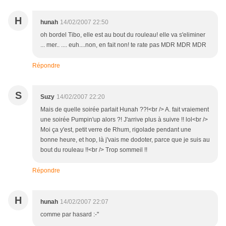
H
hunah
14/02/2007 22:50
oh bordel Tibo, elle est au bout du rouleau! elle va s'eliminer
... mer.. .... euh....non, en fait non! te rate pas MDR MDR MDR
Répondre
S
Suzy
14/02/2007 22:20
Mais de quelle soirée parlait Hunah ??!<br /> A. fait vraiement
une soirée Pumpin'up alors ?! J'arrive plus à suivre !! lol<br />
Moi ça y'est, petit verre de Rhum, rigolade pendant une
bonne heure, et hop, là j'vais me dodoter, parce que je suis au
bout du rouleau !!<br /> Trop sommeil !!
Répondre
H
hunah
14/02/2007 22:07
comme par hasard :-"