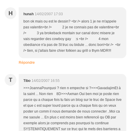
H
hunah
14/02/2007 17:03
bon ok mais ou est le dessin? <br /> alors 1 je ne m'appele
pas valentin<br /> 2 je ne connais pas de valentine<br
/> 3 ya brokeback montain sur canal donc misere je
vais regarder des cowboy gay :s <br /> 4 mon
obediance n'a pas de St truc ou bidule ... donc bon!<br /> <br
/> tien, si j'allais faire chier folkien au grill o thym MDR!!!
Répondre
T
Tibo
14/02/2007 16:55
>>>JoannaPourquoi ? rien n empeche si ?>>>GavadajimEt à
la saint ... Non rien 8D>>>Axman Oui ben moi je poste rien
parce qu a chaque fois tu fais un blog sur le truc de Space live
et que c est super lourd parce qu a chaque fois qu on veux
poster un comm il nous demande de nous connecter ..Moi ca
me saoule ... En plus c est moins bien referencé qu OB par
exemple alors je comprends pas pourquoi tu continue
SYSTEMATIQUEMENT sur ce truc qui te mets des barrieres a