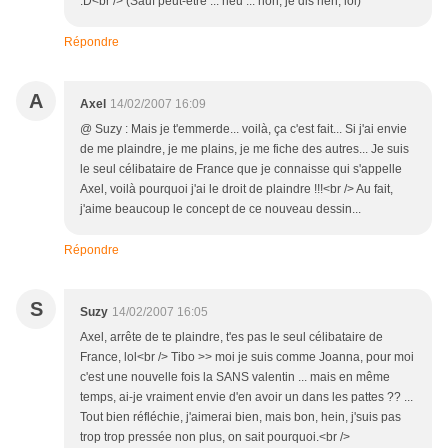
:D<br /> (Sauf peut-être ... heu ... non, je dis rien, lol)
Répondre
A
Axel
14/02/2007 16:09
@ Suzy : Mais je t'emmerde... voilà, ça c'est fait... Si j'ai envie
de me plaindre, je me plains, je me fiche des autres... Je suis
le seul célibataire de France que je connaisse qui s'appelle
Axel, voilà pourquoi j'ai le droit de plaindre !!!<br /> Au fait,
j'aime beaucoup le concept de ce nouveau dessin...
Répondre
S
Suzy
14/02/2007 16:05
Axel, arrête de te plaindre, t'es pas le seul célibataire de
France, lol<br /> Tibo >> moi je suis comme Joanna, pour moi
c'est une nouvelle fois la SANS valentin ... mais en même
temps, ai-je vraiment envie d'en avoir un dans les pattes ?? ...
Tout bien réfléchie, j'aimerai bien, mais bon, hein, j'suis pas
trop trop pressée non plus, on sait pourquoi.<br />