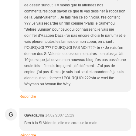
de dessin surtout !!! A moins que tu attendes nos
commentaires pour savoir ce que tu vas dessiner à l'occasion
de la Saint-Valentin... Je fais rien ce soir, voilà, t'es content
??? Je vais regarder un film comme "Paris je t'aime" ou
"Before Sunrise" pour ceux qui connaissent, je vais me
goinfrer d'Haagen Dazs (j'ai pas encore choisi le parfum) et je
vais pleurer toutes les larmes de mon coeur, en criant :
POURQUOI ??? POURQUOI PAS MOI ???<br /> Je vais t'en
donner des St Valentin et des commentaires... en plus ça fait
10 jours que j'ai ouvert mon nouveau blog, t'es pas passé une
seule fois... Je suis trop gentil, décidément... J'ai pas de
copine, j'ai pas d'amis, je suis tout seul et abandonné, je suis
alone tout seul forever ! POURQUOI ???<br /> Axel the
Whyman ou Axman the Why
Répondre
G
GavadaJim
14/02/2007 15:29
Ben à la St Valentin, elle me caresse la main...
Répondre