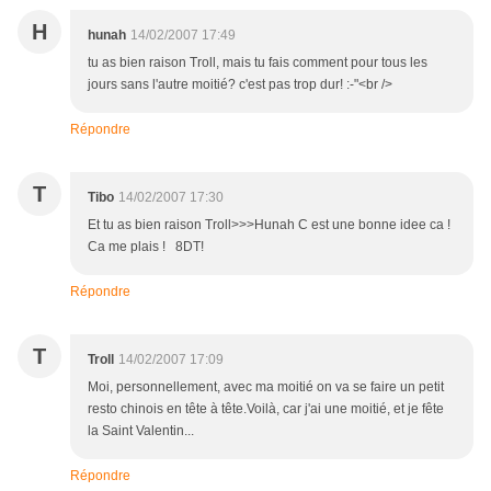
H
hunah
14/02/2007 17:49
tu as bien raison Troll, mais tu fais comment pour tous les
jours sans l'autre moitié? c'est pas trop dur! :-"<br />
Répondre
T
Tibo
14/02/2007 17:30
Et tu as bien raison Troll>>>Hunah C est une bonne idee ca !
Ca me plais ! 8DT!
Répondre
T
Troll
14/02/2007 17:09
Moi, personnellement, avec ma moitié on va se faire un petit
resto chinois en tête à tête.Voilà, car j'ai une moitié, et je fête
la Saint Valentin...
Répondre