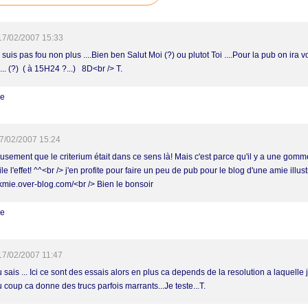
17/02/2007 15:33
 suis pas fou non plus ....Bien ben Salut Moi (?) ou plutot Toi ....Pour la pub on ira v
... (?) ( à 15H24 ?...) 8D<br /> T.
re
7/02/2007 15:24
usement que le criterium était dans ce sens là! Mais c'est parce qu'il y a une gomm
le l'effet! ^^<br /> j'en profite pour faire un peu de pub pour le blog d'une amie illust
/kmie.over-blog.com/<br /> Bien le bonsoir
re
17/02/2007 11:47
 sais ... Ici ce sont des essais alors en plus ca depends de la resolution a laquelle 
 coup ca donne des trucs parfois marrants...Je teste...T.