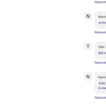
Répond
N
Nartr
Je tro
Répond
T
Tibo
Bah ou
Répond
N
Nartr
Juste 
tu av
Répond