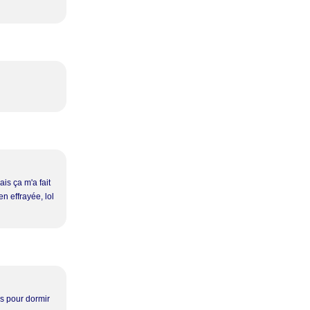
ais ça m'a fait
en effrayée, lol
es pour dormir