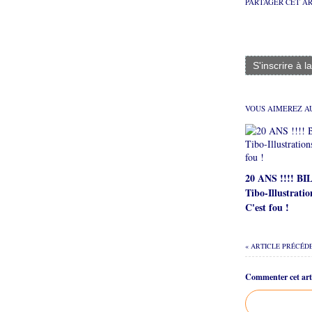
PARTAGER CET A
S'inscrire à l
VOUS AIMEREZ AU
20 ANS !!!! B
Tibo-Illustratio
C'est fou !
« ARTICLE PRÉCÉD
Commenter cet arti