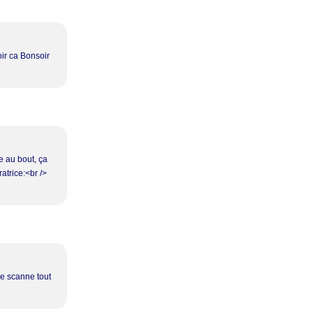
oir ca Bonsoir
e au bout, ça
ratrice:<br />
je scanne tout