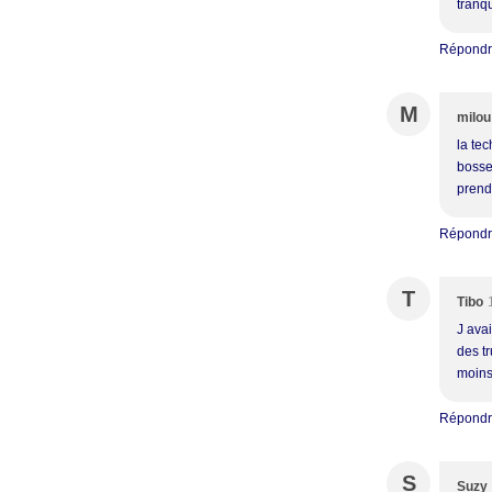
tranqu
Répond
M
milou
la te
bosse
prendr
Répond
T
Tibo
J avai
des t
moin
Répond
S
Suzy