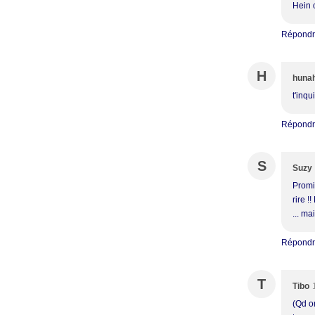
Hein 
Répond
H
huna
t'inqu
Répond
S
Suzy
Promis
rire !
... ma
Répond
T
Tibo
(Qd o