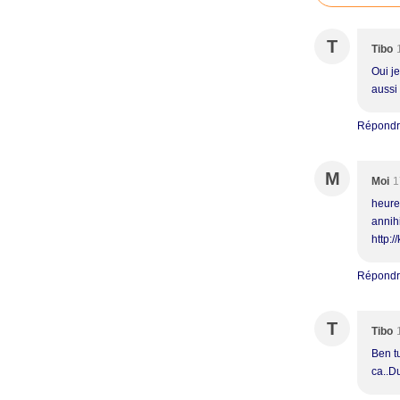
T
Tibo
Oui je
aussi 
Répond
M
Moi
1
heure
annihi
http:/
Répond
T
Tibo
Ben tu
ca..Du