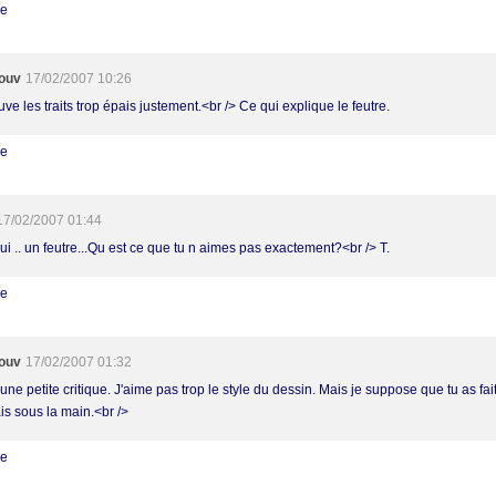
re
ouv
17/02/2007 10:26
uve les traits trop épais justement.<br /> Ce qui explique le feutre.
re
17/02/2007 01:44
i .. un feutre...Qu est ce que tu n aimes pas exactement?<br /> T.
re
ouv
17/02/2007 01:32
une petite critique. J'aime pas trop le style du dessin. Mais je suppose que tu as fa
ais sous la main.<br />
re