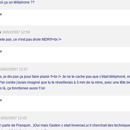
où ça un téléphone ??
re
h
16/02/2007 12:59
iete pas ,ce n'est pas drole MDR!!!<br />
re
16/02/2007 12:57
, je dis pas ça pour faire plaisir !!<br /> Je ne te cache pas que c'était téléphoné, m
! Par contre j'avais imaginé que tu te réveillerais à 3 mm de la mine, avec une tête bi
is là, ça fonctionee aussi !! lol
re
16/02/2007 12:45
n parle de Franquin...)Oui mais Gaston c etait linverseLui il cherchait des techniqu