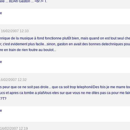
ile ... 8DAh Gaston ... <br /> T.
re
16/02/2007 12:33
chnique de la musique à fond fonctionne plutôt bien, mais quand on est tout seul ch
r, c'est evidement plus facile...sinon, gaston en avait des bonnes detechniques pour
e en train de rien foutre au boulot...
re
16/02/2007 12:32
s peur que ce ne soit pas drole... que ca soit trop telephonéDes fois je me marre to
rucs et apres ca tombe a platVous etes sur que vous ne me dites pas ca pour me fair
s?T?
re
16/02/2007 12:19