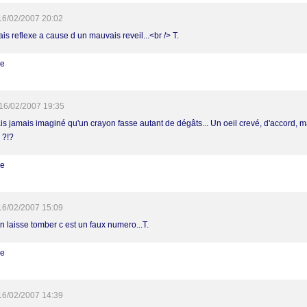
16/02/2007 20:02
s reflexe a cause d un mauvais reveil...<br /> T.
re
16/02/2007 19:35
ais jamais imaginé qu'un crayon fasse autant de dégâts... Un oeil crevé, d'accord, 
 ?!?
re
16/02/2007 15:09
n laisse tomber c est un faux numero...T.
re
16/02/2007 14:39