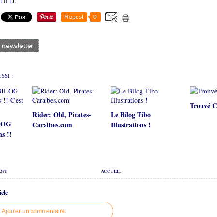
RTICLE
Repost
0
a newsletter
SSI :
Trouvé C
Rider: Old, Pirates-
Le Bilog Tibo
ILOG
Caraibes.com
Illustrations !
ns !!
ENT
ACCUEIL
cle
Ajouter un commentaire