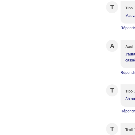
T
Tibo
Mauvai
Répond
A
Axel
J'aur
cassé
Répond
T
Tibo
Ah no
Répond
T
Troll