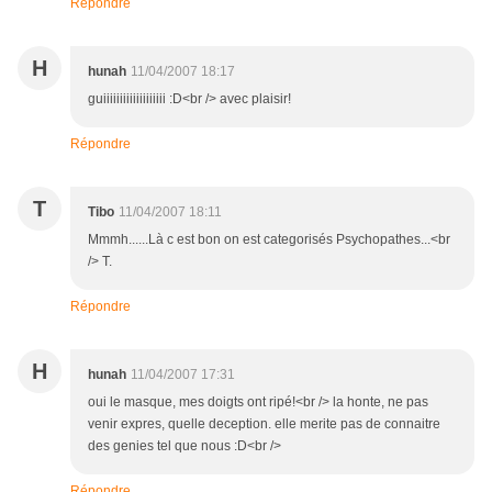
Répondre
H
hunah
11/04/2007 18:17
guiiiiiiiiiiiiiiiiiii :D<br /> avec plaisir!
Répondre
T
Tibo
11/04/2007 18:11
Mmmh......Là c est bon on est categorisés Psychopathes...<br
/> T.
Répondre
H
hunah
11/04/2007 17:31
oui le masque, mes doigts ont ripé!<br /> la honte, ne pas
venir expres, quelle deception. elle merite pas de connaitre
des genies tel que nous :D<br />
Répondre