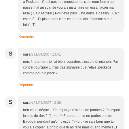
a Peckette...C est pas des moustaches c est mon feutre qui
passe mal au scanJe voulais juste faire un essai facon mal
rasé ( Ca c est vrai ) Pour etre plus juste dans le dessin... Ca c
est raté ...Et pis de dos c est ce que tu dis : "comme sur la
foto"...T.
Répondre
S
sarah
11/04/2007 13:41
non, finalement, je l'ai bien regardée, c'est plutôt mignon. Par
contre pourquoi tu n'as pas signalée que j'étais peckette
comme pour le peck ?
Répondre
S
sarah
11/04/2007 13:39
ben chuis déçue ... Pourquoi je n'ai pas de jambes ? Pourquoi
je suis de dos ? :'( <br /> Et pourquoi tu ne parles pas de
Baudoin pendant qu'on y est ? :'' (<br /> je sais bien que tu
voulais copier la photo que tu as faite mais quand même ! Et