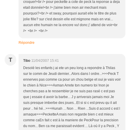
croquer!<br /> pour peckette a cote de peck la reponse a deja
etait donnée!<br /> j'aime bien mon air mechant mais
pourquoi?<br /> et sway, pourquoi aurait elle le titre de plus
jolie fille? sur c'est dessin elle est mignone mais en vrai...
aucun etre humain ne la encore vu! donc j' attend de voir<br
/> <br /> <br />
Répondre
T
Tibo
11/04/2007 15:41
Desolé les enfants j ai ete un peu long a repondre à Thilas
sur le comm de Jeudi dernier...Alors dans l ordre...>>>Peck T
ennerves pas comme ca pour un chou belge et oui je vais voir
le chien à Nice>>>Axman Arrete ton numero toi !non je
cherches pas a te ressembler je ne suis pas rasé c est pas
que j essaie d avoir la barbe... J y arriverais jamais moi Je
suis presque imberbe des joues...Et si si c est prevu qu il ait
peur .. hé hé...>>>Hunah ... Non ... Rien ...Suis d accord c est l
arnaque>>>PecketteA mais non regarde bien c est mieux
comme caEn fait c est à la maniere de PeckPour la precision
du nom... Ben ca me paraissait evident ... Là où il y a Peck , Y