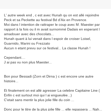
L' autre week end , c est avec Hunah qu on est allé rejoindre
Peck et sa Peckette au festival Bd d'Aix en Provence.
Moi dans l intention de rattraper le coup avec M. Maester par
rapport à la fois ou il m avait surnommé Dadais en esperant l
amadouer avec des chocolats...
Hunah quant à lui venait dans l espoir de croiser Loisel,
Guarnido, Marini ou Frezzato
Aucun n etant prevu sur ce festival... La classe Hunah !
Cependant....
J ai pas vu non plus Maester...
Bon pour Bessadi (Zorn et Dirna ) c est encore une autre
histoire...
Et finalement on est allé agresser La celebre Capitaine Line (
Enfin c est surtout moi qui l ai engueulée...)
C'etait sans mentir la plus jolie fille du coin ...
Donc pour le titre de la plus jolie fille ... elle repassera ... Nah...