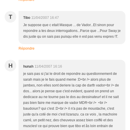
T
Tibo
11/04/2007 16:47
Je suppose que c etait Masque ... de Vador...Et sinon pour
repondre a tes deux interrogations...Parce que ...Pour Sway je
dis juste qu on sais pas puisqu elle n est pas venu expres !T.
Répondre
H
hunah
11/04/2007 16:16
je sais pas si j'ai le droit de repondre au questionnement de
sarah mais je le fais quand meme :D<br /> alors plus de
jambes, non elles sont deriere la cap de darth vador<br /> de
dos... alors je pense que c'est evident, quand on prend un
dedicace au ne tourne pas le dos au dessinateur! et il ne sait
pas bien faire me marque de vador MDR<br /> <br />
baudoiun? qui c'est :D<br /> il n'a pas de moustache, c'est
juste qu'a coté de moi c'est lizarazu. ca ce vois , la machoire
carré, un petit nez, des cheuveux assez bien coiffé et des
muscles! ce qui prouve bien que tibo et âs loin entrain de