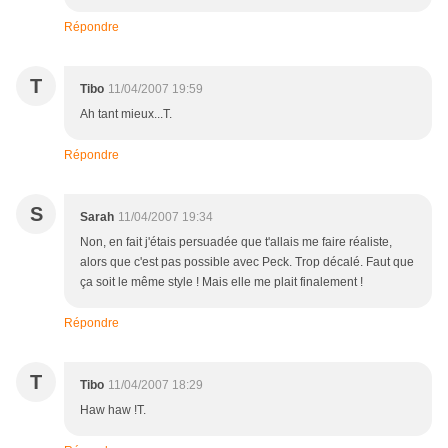
Répondre
T
Tibo
11/04/2007 19:59
Ah tant mieux...T.
Répondre
S
Sarah
11/04/2007 19:34
Non, en fait j'étais persuadée que t'allais me faire réaliste,
alors que c'est pas possible avec Peck. Trop décalé. Faut que
ça soit le même style ! Mais elle me plait finalement !
Répondre
T
Tibo
11/04/2007 18:29
Haw haw !T.