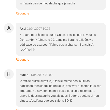
tu n'avais pas de moustache que je sache.
Répondre
A
Axel
11/04/2007 10:25
* ... faire peur à Monsieur le Chien, c'est ce que je voulais
écrire...<br /> (sinon, le 29, dans ma librairie attitrée, y a
dédicace de Luz pour "j'aime pas la chanspn française",
rock'n'roll !)
Répondre
H
hunah
11/04/2007 09:00
le taff de nuit te surexite, 3 fois le meme post ou tu as
parkinson?des choux de bruxelle, c'est vrai et meme tous ces
ignorants ne savaient mem e pas a quoi cela resemble...
bravo le dessinateur!je voulais aussi frederic peeters et non
plus ;s ,c'est l'anarque ces salons BD :D