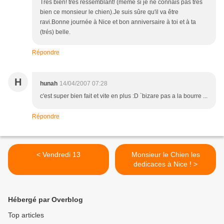
Trés bien! trés ressemblant! (même si je ne connais pas trés
bien ce monsieur le chien).Je suis sûre qu'il va être
ravi.Bonne journée à Nice et bon anniversaire à toi et à ta
(trés) belle.
Répondre
H
hunah
14/04/2007 07:28
c'est super bien fait et vite en plus :D `bizare pas a la bourre ...
Répondre
< Vendredi 13
Monsieur le Chien les
dedicaces à Nice ! >
Hébergé par Overblog
Top articles