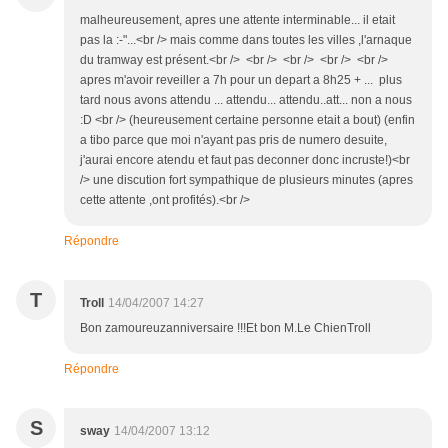
malheureusement, apres une attente interminable... il etait
pas la :-"...<br /> mais comme dans toutes les villes ,l'arnaque
du tramway est présent.<br /> <br /> <br /> <br /> <br />
apres m'avoir reveiller a 7h pour un depart a 8h25 + ... plus
tard nous avons attendu ... attendu... attendu..att... non a nous
:D <br /> (heureusement certaine personne etait a bout) (enfin
a tibo parce que moi n'ayant pas pris de numero desuite,
j'aurai encore atendu et faut pas deconner donc incruste!)<br
/> une discution fort sympathique de plusieurs minutes (apres
cette attente ,ont profités).<br />
Répondre
T
Troll
14/04/2007 14:27
Bon zamoureuzanniversaire !!!Et bon M.Le ChienTroll
Répondre
S
sway
14/04/2007 13:12