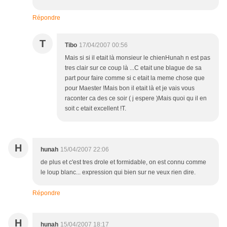
Répondre
T
Tibo
17/04/2007 00:56
Mais si si il etait là monsieur le chienHunah n est pas
tres clair sur ce coup là ...C etait une blague de sa
part pour faire comme si c etait la meme chose que
pour Maester !Mais bon il etait là et je vais vous
raconter ca des ce soir ( j espere )Mais quoi qu il en
soit c etait excellent !T.
H
hunah
15/04/2007 22:06
de plus et c'est tres drole et formidable, on est connu comme
le loup blanc... expression qui bien sur ne veux rien dire.
Répondre
H
hunah
15/04/2007 18:17