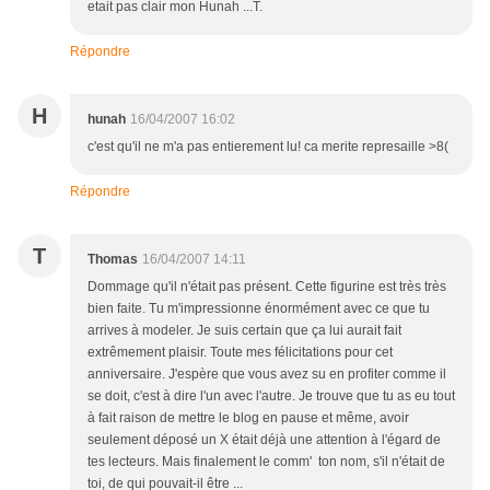
etait pas clair mon Hunah ...T.
Répondre
H
hunah
16/04/2007 16:02
c'est qu'il ne m'a pas entierement lu! ca merite represaille >8(
Répondre
T
Thomas
16/04/2007 14:11
Dommage qu'il n'était pas présent. Cette figurine est très très
bien faite. Tu m'impressionne énormément avec ce que tu
arrives à modeler. Je suis certain que ça lui aurait fait
extrêmement plaisir. Toute mes félicitations pour cet
anniversaire. J'espère que vous avez su en profiter comme il
se doit, c'est à dire l'un avec l'autre. Je trouve que tu as eu tout
à fait raison de mettre le blog en pause et même, avoir
seulement déposé un X était déjà une attention à l'égard de
tes lecteurs. Mais finalement le comm' ton nom, s'il n'était de
toi, de qui pouvait-il être ...