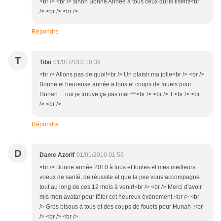
<br /> <br /> sinon Bonne Année à tous ceux qu'ils lisent!<br
/> <br /> <br />
Répondre
T
Tibo
01/01/2010 10:39
<br /> Allons pas de quoi!<br /> Un plaisir ma jolie<br /> <br />
Bonne et heureuse année a tous et coups de fouets pour
Hunah ... oui je trouve ça pas mal ^^<br /> <br /> T.<br /> <br
/> <br />
Répondre
D
Dame Azorif
01/01/2010 01:56
<br /> Bonne année 2010 à tous et toutes et mes meilleurs
voeux de santé, de réussite et que la joie vous accompagne
tout au long de ces 12 mois à venir!<br /> <br /> Merci d'avoir
mis mon avatar pour fêter cet heureux évènement.<br /> <br
/> Gros bisous à tous et des coups de fouets pour Hunah ;<br
/> <br /> <br />