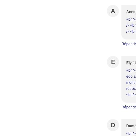
A
Anne
<br /
/> <b
/> <br
Répond
E
Ely
1
<br />
égo a
montr
rétréc
<br />
Répond
D
Dame
<br />