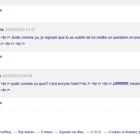
re
tte
26/10/2010 13:47
> <br /> Juste comme ça, je signale que tu as oublié de lui mettre un pantalon et un
 /> <br /> <br />
re
h
26/10/2010 09:09
 <br /> juste comme ca quoi? c'est encore l'utre?<br /> <br /> <br /> pffffffffffffff; misè
 <br />
re
Overblog
Top articles
Contact
Signaler un abus
C.G.U.
Cookies et données p