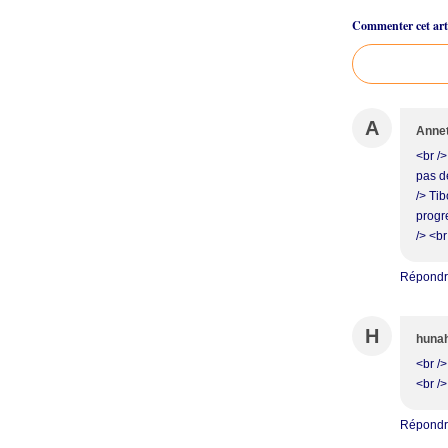
Commenter cet arti
A
Anne
<br />
pas de
/> Tib
progre
/> <br
Répond
H
huna
<br />
<br />
Répond