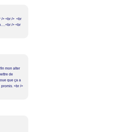
 /> <br /> <br
....<br /> <br
nfin mon alter
mettre de
voue que ça a
, promis. <br />