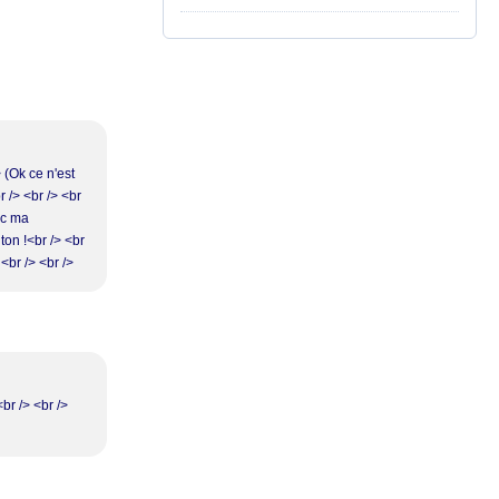
> (Ok ce n'est
r /> <br /> <br
nc ma
ton !<br /> <br
 <br /> <br />
<br /> <br />