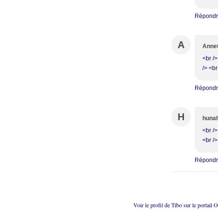
Répond
A
Anne
<br /
/> <br
Répond
H
huna
<br />
<br />
Répond
Voir le profil de
Tibo
sur le portail 