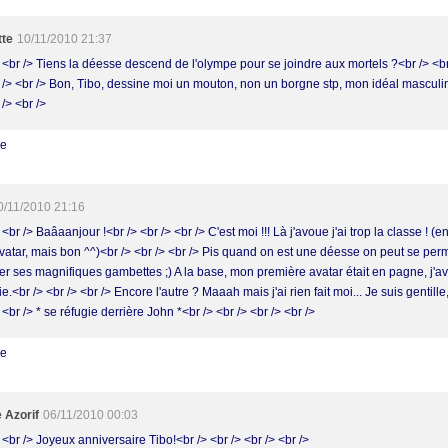
tte
10/11/2010 21:37
> <br /> Tiens la déesse descend de l'olympe pour se joindre aux mortels ?<br /> <br
r /> <br /> Bon, Tibo, dessine moi un mouton, non un borgne stp, mon idéal masculin.
 /> <br />
re
0/11/2010 21:16
 <br /> Baâaanjour !<br /> <br /> <br /> C'est moi !!! Là j'avoue j'ai trop la classe ! (e
vatar, mais bon ^^)<br /> <br /> <br /> Pis quand on est une déesse on peut se per
er ses magnifiques gambettes ;) A la base, mon première avatar était en pagne, j'a
ie.<br /> <br /> <br /> Encore l'autre ? Maaah mais j'ai rien fait moi... Je suis gentille
 <br /> * se réfugie derrière John *<br /> <br /> <br /> <br />
re
 Azorif
06/11/2010 00:03
 <br /> Joyeux anniversaire Tibo!<br /> <br /> <br /> <br />