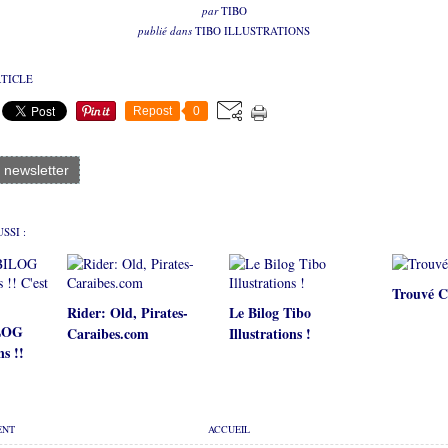
par
TIBO
publié dans
TIBO ILLUSTRATIONS
RTICLE
Repost
0
a newsletter
SSI :
Trouvé C
Rider: Old, Pirates-
Le Bilog Tibo
ILOG
Caraibes.com
Illustrations !
ns !!
ENT
ACCUEIL