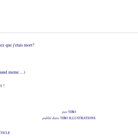
ez que j'etais mort?
quand meme ...)
t !
par
TIBO
publié dans
TIBO ILLUSTRATIONS
RTICLE