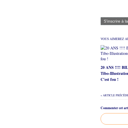
S'inscrire à l
VOUS AIMEREZ AU
20 ANS !!!! B
Tibo-Illustratio
C'est fou !
« ARTICLE PRÉCÉD
Commenter cet arti