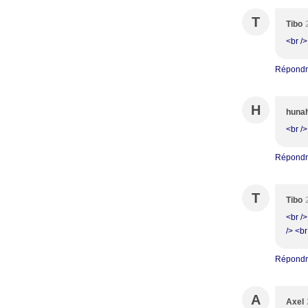
T
Tibo
<br />
Répond
H
huna
<br />
Répond
T
Tibo
<br />
/> <br
Répond
A
Axel