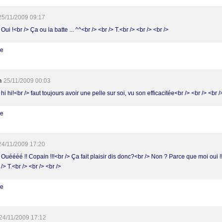
25/11/2009 09:17
 Oui !<br /> Ça ou la batte ... ^^<br /> <br /> T.<br /> <br /> <br />
re
h
25/11/2009 00:03
 hi hi!<br /> faut toujours avoir une pelle sur soi, vu son efficacitée<br /> <br /> <br /
re
24/11/2009 17:20
 Ouéééé !! Copain !!!<br /> Ça fait plaisir dis donc?<br /> Non ? Parce que moi oui !
 /> T.<br /> <br /> <br />
re
24/11/2009 17:12