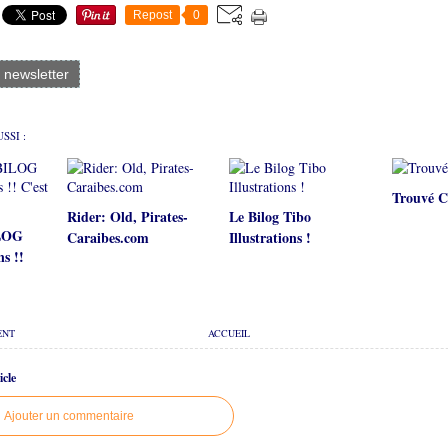
Repost
0
a newsletter
SSI :
Trouvé C
Rider: Old, Pirates-
Le Bilog Tibo
ILOG
Caraibes.com
Illustrations !
ns !!
ENT
ACCUEIL
cle
Ajouter un commentaire