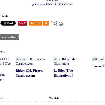
publié dans
TIBO ILLUSTRATIONS
RTICLE
Repost
0
a newsletter
SSI :
Trouvé C
Rider: Old, Pirates-
Le Bilog Tibo
ILOG
Caraibes.com
Illustrations !
ns !!
ENT
ACCUEIL