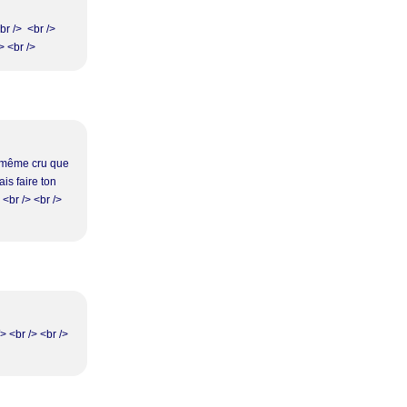
br /> <br />
/> <br />
ai même cru que
ais faire ton
 <br /> <br />
> <br /> <br />