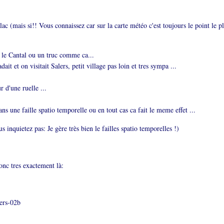
llac (mais si!! Vous connaissez car sur la carte météo c'est toujours le point le p
s le Cantal ou un truc comme ca...
dait et on visitait Salers, petit village pas loin et tres sympa ...
 d'une ruelle ...
ns une faille spatio temporelle ou en tout cas ca fait le meme effet ...
 inquietez pas: Je gère très bien le failles spatio temporelles !)
onc tres exactement là: