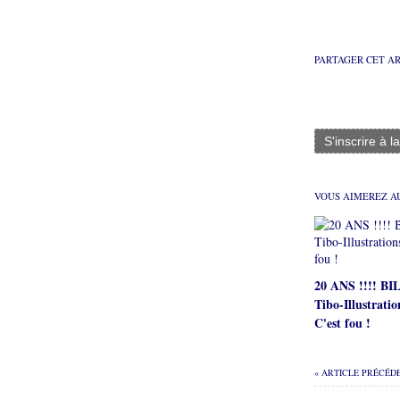
PARTAGER CET A
S'inscrire à l
VOUS AIMEREZ AU
20 ANS !!!! B
Tibo-Illustratio
C'est fou !
« ARTICLE PRÉCÉD