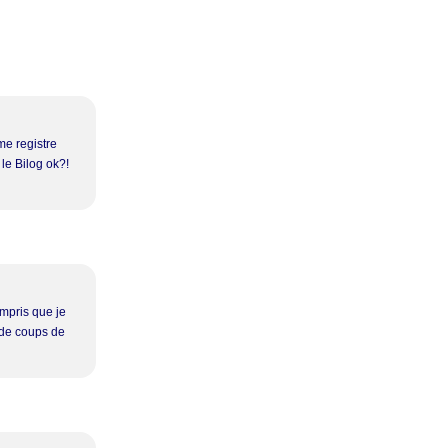
me registre
 le Bilog ok?!
ompris que je
s de coups de