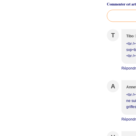
Commenter cet arti
T
Tibo
<br /
svp<br
<br />
Répond
A
Anne
<br />
ne sui
griffe
Répond