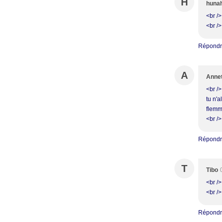
H
huna
<br />
<br />
Répond
A
Anne
<br />
tu n'a
flemma
<br />
Répond
T
Tibo
<br />
<br />
Répond