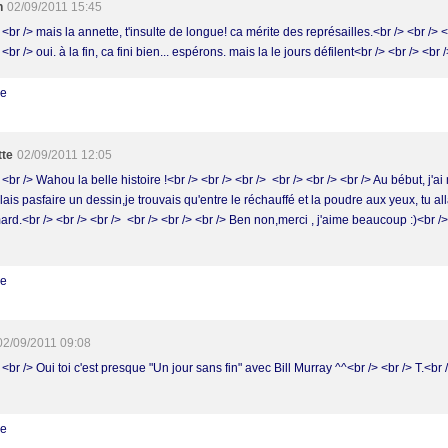
h
02/09/2011 15:45
 <br /> mais la annette, t'insulte de longue! ca mérite des représailles.<br /> <br /> <
 <br /> oui. à la fin, ca fini bien... espérons. mais la le jours défilent<br /> <br /> <br 
re
tte
02/09/2011 12:05
 <br /> Wahou la belle histoire !<br /> <br /> <br /> <br /> <br /> <br /> Au bébut, j'
llais pasfaire un dessin,je trouvais qu'entre le réchauffé et la poudre aux yeux, tu all
rd.<br /> <br /> <br /> <br /> <br /> <br /> Ben non,merci , j'aime beaucoup :)<br />
re
02/09/2011 09:08
 <br /> Oui toi c'est presque "Un jour sans fin" avec Bill Murray ^^<br /> <br /> T.<br /
re