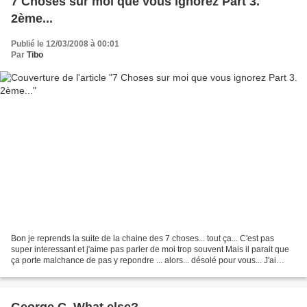
7 Choses sur moi que vous ignorez Part 3.
2ème...
Publié le 12/03/2008 à 00:01
Par
Tibo
Bon je reprends la suite de la chaine des 7 choses... tout ça... C'est pas
super interessant et j'aime pas parler de moi trop souvent Mais il parait que
ça porte malchance de pas y repondre ... alors... désolé pour vous... J'ai
pratiqué toute sorte de...
George C. What else?