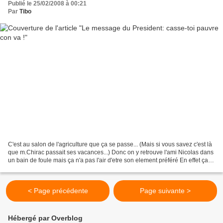
Publié le 25/02/2008 à 00:21
Par
Tibo
C'est au salon de l'agriculture que ça se passe... (Mais si vous savez c'est là
que m.Chirac passait ses vacances...) Donc on y retrouve l'ami Nicolas dans
un bain de foule mais ça n'a pas l'air d'etre son element préféré En effet ça a
l'air de l'enerver.....
< Page précédente
Page suivante >
Hébergé par Overblog