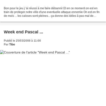
Bon pour le jeu j 'ai réussi à me faire débannir Et en ce moment on est en
train de proteger notre ville d'une eventuelle attaque ennemie On est en fin
de mois ... les caisses sont pleines... ça donne des idées à pas mal de
mauvaises personnes... Donc...
Week end Pascal ...
Publié le 25/03/2008 à 11:00
Par
Tibo