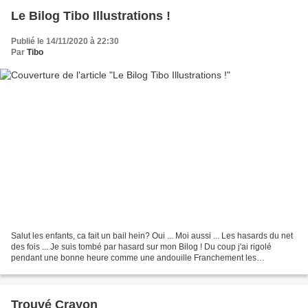
Le Bilog Tibo Illustrations !
Publié le 14/11/2020 à 22:30
Par
Tibo
Salut les enfants, ca fait un bail hein? Oui ... Moi aussi ... Les hasards du net
des fois ... Je suis tombé par hasard sur mon Bilog ! Du coup j'ai rigolé
pendant une bonne heure comme une andouille Franchement les
commentaires ... qu'est ce que c'etait...
Trouvé Crayon