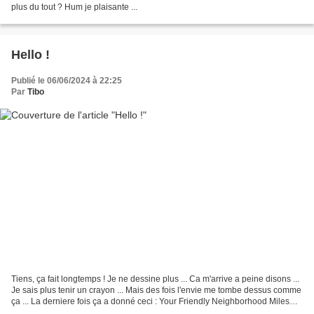
plus du tout ? Hum je plaisante ...
Hello !
Publié le 06/06/2024 à 22:25
Par
Tibo
Tiens, ça fait longtemps ! Je ne dessine plus ... Ca m'arrive a peine disons ...
Je sais plus tenir un crayon ... Mais des fois l'envie me tombe dessus comme
ça ... La derniere fois ça a donné ceci : Your Friendly Neighborhood Miles
Alors si jamais ca...