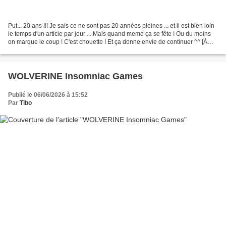
Put... 20 ans !!! Je sais ce ne sont pas 20 années pleines ... et il est bien loin
le temps d'un article par jour ... Mais quand meme ça se fête ! Ou du moins
on marque le coup ! C'est chouette ! Et ça donne envie de continuer ^^ [À
SUIVRE ...] Donc...
WOLVERINE Insomniac Games
Publié le 06/06/2026 à 15:52
Par
Tibo