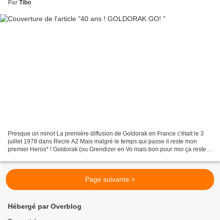
Par
Tibo
Presque un minot La première diffusion de Goldorak en France c'était le 3
juillet 1978 dans Recre A2 Mais malgré le temps qui passe il reste mon
premier Heros* ! Goldorak (ou Grendizer en Vo mais bon pour moi ça restera
Goldorak) Qu'est que j'ai pu aimer......
Page suivante >
Hébergé par Overblog