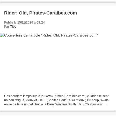
Rider: Old, Pirates-Caraibes.com
Publié le 15/11/2020 à 08:24
Par
Tibo
Ces derniers temps sur le jeu www.Pirates-Caraibes.com , le Rider se sent
un peu fatigué, vieux et usé ... (Spoiler Alert: Ca ira mieux ) Du coup j'avais
envie de faire un petit truc a la Barry Windsor Smith. Hé .. C'est juste un
pretexte pour peter le...