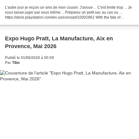
L'autre jour je reçois un sms de mon cousin. J'avoue ... C'est limite trop ... Je
vous laisse juger par vous même ... Préparez un petit sac au cas ou ...
https://store.playstation.com/en-us/concept/10002861 With the fate of
humans and mutants hanging...
Expo Hugo Pratt, La Manufacture, Aix en
Provence, Mai 2026
Publié le 01/06/2026 à 00:59
Par
Tibo