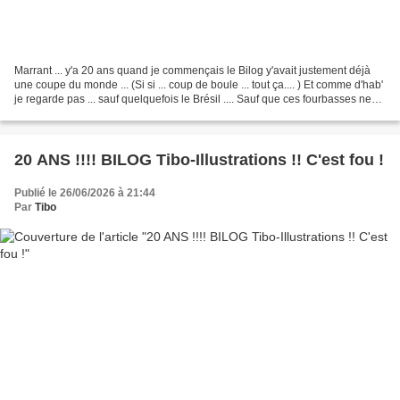
Marrant ... y'a 20 ans quand je commençais le Bilog y'avait justement déjà
une coupe du monde ... (Si si ... coup de boule ... tout ça.... ) Et comme d'hab'
je regarde pas ... sauf quelquefois le Brésil .... Sauf que ces fourbasses ne
marquent que quand...
20 ANS !!!! BILOG Tibo-Illustrations !! C'est fou !
Publié le 26/06/2026 à 21:44
Par
Tibo