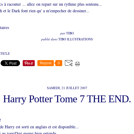
cs à raconter ... allez on repart sur un rythme plus soutenu...
 et le Dark font rien qu' a m'empecher de dessiner...
aires
par
TIBO
publié dans
TIBO ILLUSTRATIONS
RTICLE
Repost
0
SAMEDI, 21 JUILLET 2007
Harry Potter Tome 7 THE END.
!
e Harry est sorti en anglais et est disponible...
é au jourd'hui meme bien entendu ....