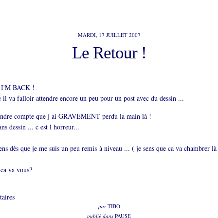
MARDI, 17 JUILLET 2007
Le Retour !
s I'M BACK !
il va falloir attendre encore un peu pour un post avec du dessin ...
rendre compte que j ai GRAVEMENT perdu la main là !
s dessin ... c est l horreur...
ns dès que je me suis un peu remis à niveau ... ( je sens que ca va chambrer là 
 ca va vous?
aires
par
TIBO
publié dans
PAUSE