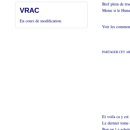
Bref plein de tru
VRAC
Meme si le Hunah
En cours de modification.
Voir les comment
PARTAGER CET A
Et voila ca y est 
Le dernier tome d
Bon on l a achet