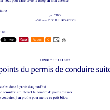
sur vous pour faire vivre le Bilog en mon absence...
aires
par
TIBO
publié dans
TIBO ILLUSTRATIONS
RTICLE
Repost
0
LUNDI, 2 JUILLET 2007
points du permis de conduire suit
e c'est donc à partir d'aujourd'hui
c consulter sur internet le nombre de points restants
 conduire, j en profite pour mettre ce petit bijou: