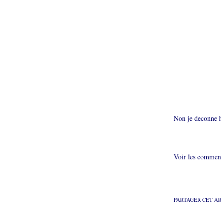
Non je deconne h
Je
Voir les comment
PARTAGER CET A