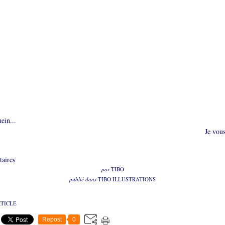
ein...
 vous ai eu
aires
par
TIBO
publié dans
TIBO ILLUSTRATIONS
RTICLE
Repost
0