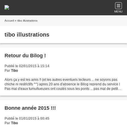
MENU
Accueil
» tibo illustrations
tibo illustrations
Retour du Bilog !
Publié le 02/01/2015 à 15:14
Par
Tibo
Alors ça y est les amis !! (et les autres eventuels lecteurs ... ne soyons pas
chiche ni restrictifs ^^) apres 20 ans d'absence le Bilog reprend du service !
Pas mal d'eaux tumultueuses ont coulés sous les ponts ... pas mal de petits
soucis et de gros...
Bonne année 2015 !!!
Publié le 01/01/2015 à 00:45
Par
Tibo