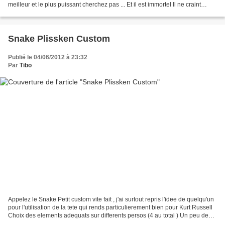
meilleur et le plus puissant cherchez pas ... Et il est immortel Il ne craint
meme pas la foudre ! Je lui ai sculpté...
Snake Plissken Custom
Publié le 04/06/2012 à 23:32
Par
Tibo
Appelez le Snake Petit custom vite fait , j'ai surtout repris l'idee de quelqu'un
pour l'utilisation de la tete qui rends particulierement bien pour Kurt Russell
Choix des elements adequats sur differents persos (4 au total ) Un peu de
green Stuff (genre...