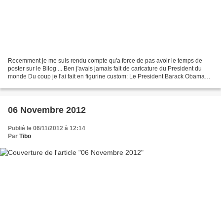
Recemment je me suis rendu compte qu'a force de pas avoir le temps de
poster sur le Bilog ... Ben j'avais jamais fait de caricature du President du
monde Du coup je l'ai fait en figurine custom: Le President Barack Obama
dans son bureau ovale La sculpture...
06 Novembre 2012
Publié le 06/11/2012 à 12:14
Par
Tibo